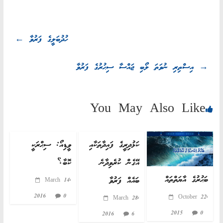
←
ހުދުބަލީގެ ފަރުވާ
އިސްތިރި ނުވަތަ ލޯބި ޖައްސާ ސިޙުރުގެ ފަރުވާ
→
You May Also Like
ކަޅުދިރީގެ ފައިދާތަކާއި
ވީޑިއޯ: ސިޙްރަކީ
އޭގެން ކުރެވިދާނެ
ކޮބާ؟
ބަޙުރުގެ އާޔަތްތައް
ބައެއް ފަރުވާ
March 14,
2016
0
October 22,
March 28,
2015
0
2016
6