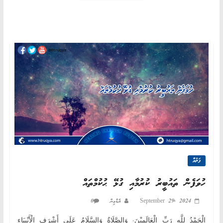
ފަތުވާ
ހުވަފެން ތައުބީރު ކުރުމާއި ގުޅޭ ޙުކުމްތައް
0
އެޑްމިން
September 29, 2024
الْحَمْدُ لِلَّهِ رَبِّ الْعَالَمِيْنَ. وَالصَّلَاةُ وَالسَّلَامُ عَلَى أَشْرَفِ الْأَنْبِيَاءِ