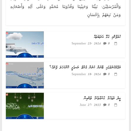
وَالْمُرْسَلِيْنَ. نَبِيِّنَا وَحَبِيْبِنَا وَقُدْوَتِنَا مُحَمَّدٍ وَعَلَى آلِهِ وَأَصْحَابِهِ
وَمَنْ تَبِعَهُمْ بِإِحْسَانٍ
ހުވަފެނާއި ގުޅޭ އަދަބުތައް
0
September 25, 2024
ރުޤްޔާކުރުމުގައި ބޭނުން ކުރުން އެންމެ ރަނގަޅީ ކޮންކަހަލަ ފެނެއް؟
0
September 18, 2024
ޢީދު ދުވަހުގެ ޙުކުމްތަކުގެ ތެރެއިން
0
June 27, 2023