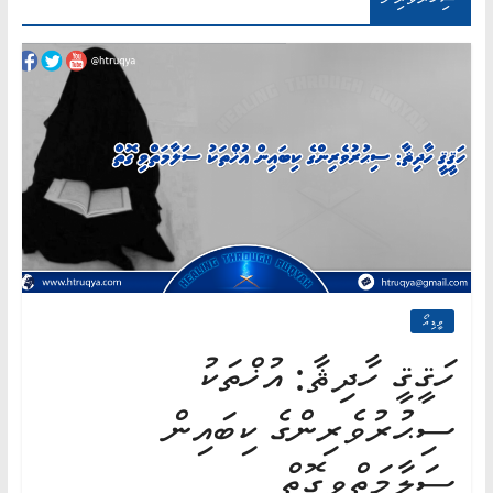
AN
ND
AH"
ވީޑިއޯ
ހަޤީޤީ ހާދިޘާ: އުޚްތަކު
ސިޙުރުވެރިންގެ ކިބައިން
ސަލާމަތްވިގޮތް