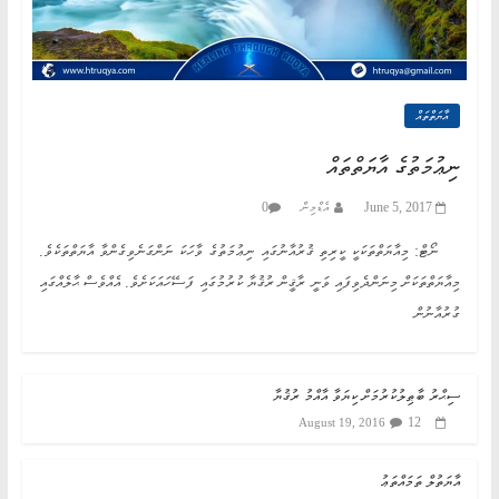
އާޔަތްތައް
ނިޢުމަތުގެ އާޔަތްތައް
June 5, 2017
އެޑްމިން
0
ނޯޓް: މިއާޔަތްތަކަކީ ކީރިތި ޤުރުއާނުގައި ނިޢުމަތުގެ ވާހަކަ ނަންގަނެވިގެންވާ އާޔަތްތަކެވެ.
މިއާޔަތްތަކަށް މިނަންދެވިފައި ވަނީ ރާޤީން ރުޤުޔާ ކުރުމުގައި ފަސޭހައަކަށެވެ. އެއްވެސް ޙާލެއްގައި
ގުރުއާނުން
ސިޙްރު ބާޠިލުކުރުމަށް ކިޔަވާ އާއްމު ރުޤުޔާ
12
August 19, 2016
އާޔަތުލް ތަމައްތަޢު