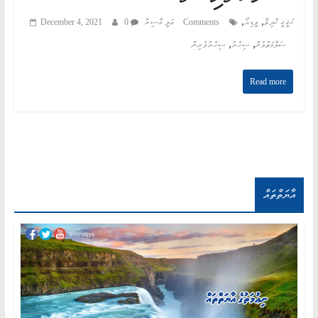
,
,
ހަޤީޤީ ހާދިޘާ
ވީޑިއޯ
0 Comments
ޢަލީ އާސިރު
December 4, 2021
,
,
ސަލާމަތްވުން
ސިހުރު
ސިހުރުވެރިން
Read more
އާޔަތްތައް