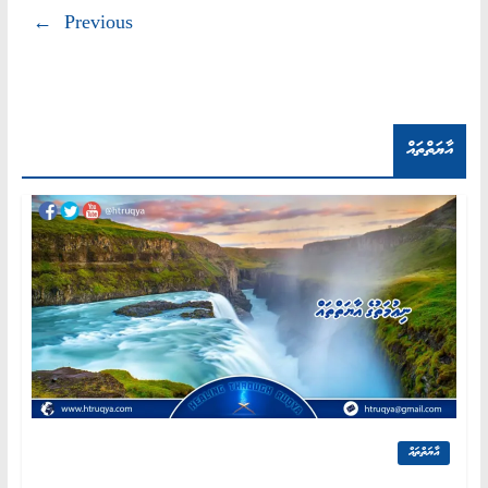
← Previous
އާޔަތްތައް
އާޔަތްތައް