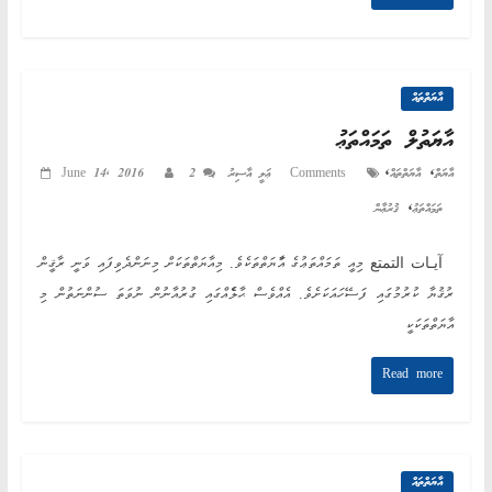
އާޔަތްތައް
އާޔަތުލް ތަމައްތަޢު
,
,
އާޔަތް
އާޔަތްތައް
2 Comments
ޢަލީ އާސިރު
June 14, 2016
,
ތަމައްތަޢު
ޤުރުޢާން
آيـات التمتع މިއީ ތަމައްތަޢުގެ އާަޔަތްތަކެވެ. މިއާޔަތްތަކަށް މިނަންދެވިފައި ވަނީ ރާޤީން
ރުޤުޔާ ކުރުމުގައި ފަސޭހައަކަށެވެ. އެއްވެސް ޙާލެެއްގައި ގުރުއާނުން ނުވަތަ ސުންނަތުން މި
އާޔަތްތަކަކީ
Read more
އާޔަތްތައް