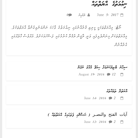
ނިޢުމަތުގެ އާޔަތްތައް
June 5, 2017
އެޑްމިން
0
ނޯޓް: މިއާޔަތްތަކަކީ ކީރިތި ޤުރުއާނުގައި ނިޢުމަތުގެ ވާހަކަ ނަންގަނެވިގެންވާ އާޔަތްތަކެވެ.
މިއާޔަތްތަކަށް މިނަންދެވިފައި ވަނީ ރާޤީން ރުޤުޔާ ކުރުމުގައި ފަސޭހައަކަށެވެ. އެއްވެސް ޙާލެއްގައި
ގުރުއާނުން
ސިޙްރު ބާޠިލުކުރުމަށް ކިޔަވާ އާއްމު ރުޤުޔާ
12
August 19, 2016
އާޔަތުލް ތަމައްތަޢު
2
June 14, 2016
آيات الفتح والنصـر ( ނަޞްރާއި ފަތަޙައިގެ އާޔަތްތައް )
2
June 12, 2016