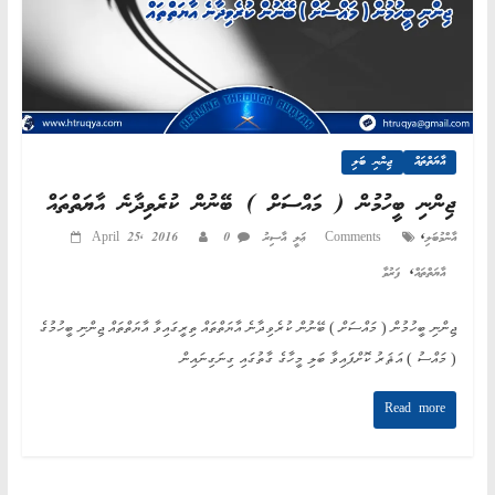
އާޔަތްތައް
ޖިންނި ބަލި
ޖިންނި ބީހުމުން ( މައްސަށް ) ބޭނުން ކުރެވިދާނެ އާޔަތްތައް
,
އާންމުބަލި
0 Comments
ޢަލީ އާސިރު
April 25, 2016
,
އާޔަތްތައް
ފަރުވާ
ޖިންނި ބީހުމުން ( މައްސަށް ) ބޭނުން ކުރެވިދާނެ އާޔަތްތައް ތިރީގައިވާ އާޔަތްތައް ޖިންނި ބީހުމުގެ
( މައްސު ) އަޘަރު ކޮށްފައިވާ ބަލި މީހާގެ ގާތުގައި ގިނަގިނައިން
Read more