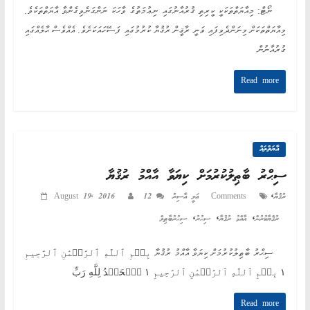
ނޯޓް: މިއާޔަތްތަކަކީ ކީރިތި ޤުރުއާނުގައި ނިޢުމަތުގެ ވާހަކަ ނަންގަނެވިގެންވާ އާޔަތްތަކެވެ.
މިއާޔަތްތަކަށް މިނަންދެވިފައި ވަނީ ރާޤީން ރުޤުޔާ ކުރުމުގައި ފަސޭހައަކަށެވެ. އެއްވެސް ޙާލެއްގައި
ގުރުއާނުން
Read more
އާޔަތްތައް
ސިޙްރު ބާޠިލުކުރުމަށް ކިޔަވާ އާއްމު ރުޤުޔާ
,
ރުޤުޔާ
12 Comments
ޢަލީ އާސިރު
August 19, 2016
,
,
,
ރުޤްޔާކުރުން
އާއްމު ރުޤުޔާ
ސިޙުރު
ސިޙުރުބާޠިލް
ސިޙްރު ބާޠިލުކުރުމަށް ކިޔަވާ އާއްމު ރުޤުޔާ بِسۡمِ ٱللَّهِ ٱلرَّحۡمَٰنِ ٱلرَّحِيمِ
١ بِسۡمِ ٱللَّهِ ٱلرَّحۡمَٰنِ ٱلرَّحِيمِ ١ ٱلۡحَمۡدُ لِلَّهِ رَبِّ
Read more