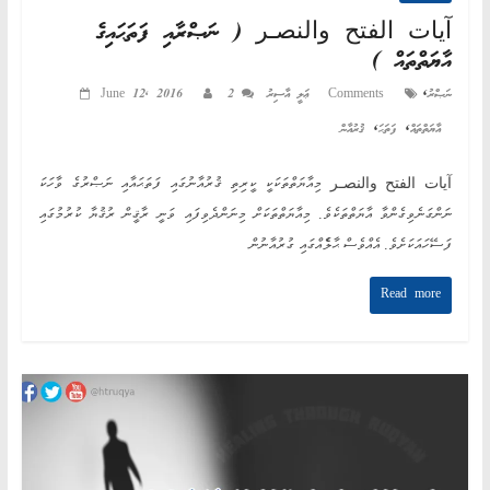
آيات الفتح والنصـر ( ނަޞްރާއި ފަތަޙައިގެ
އާޔަތްތައް )
,
ނަޞްރު
2 Comments
ޢަލީ އާސިރު
June 12, 2016
,
,
އާޔަތްތައް
ފަތަޙަ
ޤުރުއާން
آيات الفتح والنصـر މިއާޔަތްތަކަކީ ކީރިތި ޤުރުއާނުގައި ފަތަޙައާއި ނަޞްރުގެ ވާހަކަ
ނަންގަނެވިގެންވާ އާޔަތްތަކެވެ. މިއާޔަތްތަކަށް މިނަންދެވިފައި ވަނީ ރާޤީން ރުޤުޔާ ކުރުމުގައި
ފަސޭހައަކަށެވެ. އެއްވެސް ޙާލެެއްގައި ގުރުއާނުން
Read more