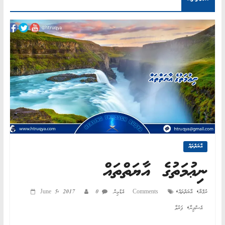
AN
ND
AH"
އާޔަތްތައް
ނިޢުމަތުގެ އާޔަތްތައް
,
,
ރުޤްޔާ
އާޔަތްތައް
0 Comments
އެޑްމިން
June 5, 2017
,
އެސްފިނާ
ފަރުވާ