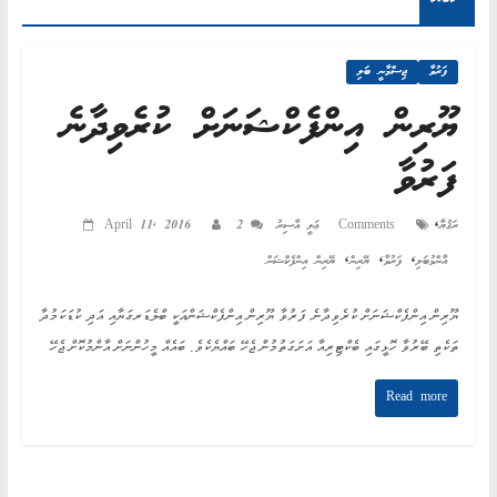
AN
ND
ފަރުވާ
ޖިސްމާނީ ބަލި
AH"
ޔޫރިން އިންފެކްޝަނަށް ކުރެވިދާނެ
ފަރުވާ
,
ރަޤުޔާ
2 Comments
ޢަލީ އާސިރު
April 11, 2016
,
,
,
އާންމުބަލި
ފަރުވާ
ޔޭރިން
ޔޭރިން އިންފެކްޝަން
ޔޫރިން އިންފެކްޝަނަށް ކުރެވިދާނެ ފަރުވާ ޔޫރިން އިންފެކްޝަންއަކީ ބްލެޑަރގަޔާއި އަދި ކުޑަކަމުދާ
ތަކެތި ބޭރުވާ ހޮޅީގައި ބެކްޓިރިއާ އަށަގަތުމުން ޖެހޭ ބައްޔެކެވެ. ބައެއް މީހުންނަށް އާންމުކޮށް ޖެހޭ
Read more