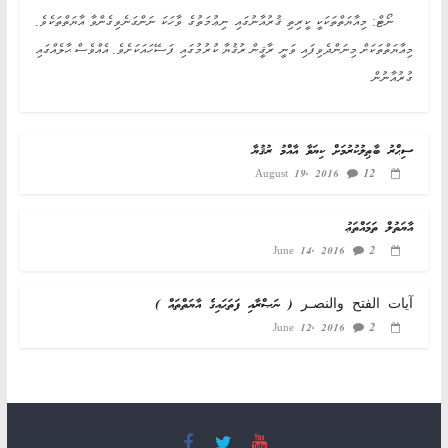
ނޯޓް: މިއާޔަތްތަކަކީ ކީރިތި ޤުރުއާނުގައި ނިޢުމަތުގެ ވާހަކަ ނަންގަނެވިގެންވާ އާޔަތްތަކެވެ.
މިއާޔަތްތަކަށް މިނަންދެވިފައި ވަނީ ރާޤީން ރުޤުޔާ ކުރުމުގައި ފަސޭހައަކަށެވެ. އެއްވެސް ޙާލެއްގައި
ގުރުއާނުން
ސިޙްރު ބާޠިލުކުރުމަށް ކިޔަވާ އާއްމު ރުޤުޔާ
12
August 19, 2016
އާޔަތުލް ތަމައްތަޢު
2
June 14, 2016
آيات الفتح والنصـر ( ނަޞްރާއި ފަތަޙައިގެ އާޔަތްތައް )
2
June 12, 2016