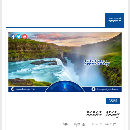
އާޔަތްތައް
އާޔަތްތައް
ނިޢުމަތުގެ އާޔަތްތައް
June 5, 2017
އެޑްމިން
0