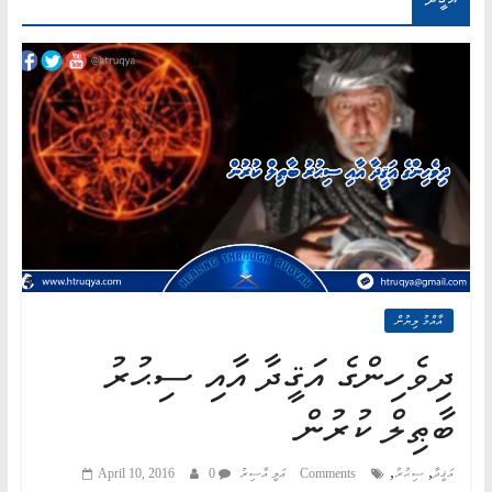
AN
ND
AH"
އާއްމު ލިޔުން
ދިވެހިންގެ އަޤީދާ އާއި ސިޙުރު
ބާޠިލް ކުރުން
,
,
އަޤީދާ
ސިޙުރު
0 Comments
ޢަލީ އާސިރު
April 10, 2016