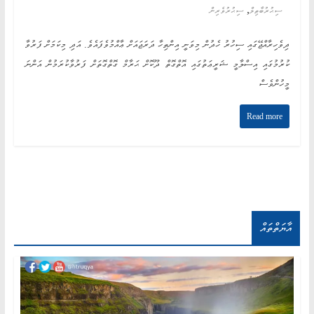
,
ސިޙުރުބާޠިލް
ސިޙުރުވެރިން
ދިވެހިރާއްޖޭގައި ސިހުރު ހެދުން މިވަނީ އިންތިހާ ދަރަޖައަށް ޢާއްމުވެފައެވެ. އަދި މިކަމަށް ފަރުވާ
ކުރުމުގައި އިސްލާމީ ޝަރީޢަތުގައި އޮތްގޮތް ދޫކޮށް ޙަރާމް ގޮތްގޮތަށް ފަރުވާކުރަމުން އަންނަ
މީހުންވެސް
Read more
އާޔަތްތައް