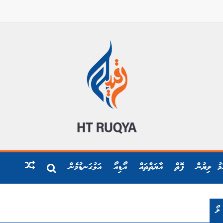
ްމު ލިޔުން
ފޮތް
އާޔަތްތައް
އޯޑިއޯ
އަޅުގަނޑުމެން
ލޯ