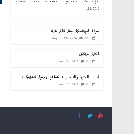
ރާޤީން ރުޤުޔާ ކުރުމުގައި ފަސޭހައަކަށެވެ. އެއްވެސް ޙާލެއްގައި
ގުރުއާނުން
ސިޙްރު ބާޠިލުކުރުމަށް ކިޔަވާ އާއްމު ރުޤުޔާ
12
August 19, 2016
އާޔަތުލް ތަމައްތަޢު
2
June 14, 2016
آيات الفتح والنصـر ( ނަޞްރާއި ފަތަޙައިގެ އާޔަތްތައް )
2
June 12, 2016