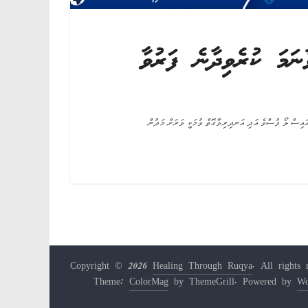
ަމަ ކުރެވިދާނެ ފަރުވާ
އިސް ލޯ ފުސްވެ އަދި އަނދިރިވާގޮތް ވުމަކީ ވަރަށް މަދުން
Copyright © 2026
Healing Through Ruqya
. All rights 
Theme:
ColorMag
by ThemeGrill. Powered by
Wo