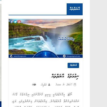
އާޔަތްތައް
އާޔަތްތައް
ނިޢުމަތުގެ އާޔަތްތައް
June 5, 2017
އެޑްމިން
0
ނޯޓް: މިއާޔަތްތަކަކީ ކީރިތި ޤުރުއާނުގައި ނިޢުމަތުގެ ވާހަކަ
ނަންގަނެވިގެންވާ އާޔަތްތަކެވެ. މިއާޔަތްތަކަށް މިނަންދެވިފައި ވަނީ