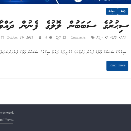
ފަރުވާ
ސިޙުރު
ސިޙުރުގެ ސަބަބުން ލޮލުގެ ފެނުން ދައްވާނ
,
,
,
ފެނުން
ލޮލުގެ
ލޯ
ސިޙުރު
0 Comments
އަބޫ ޢާލިމާ
October 19, 2015
ސިޙުރުގެ ސަބަބުން ލޮލުގެ ފެނުން ދަށްވާނަމަ ކުރެވިދާނެ ފަރުވާ ސިޙުރުގެ ސަބަބުން ލޮލުގެ ފެނުމަށް ބަދަލުއަ
Read more
reserved.
rdPress
.