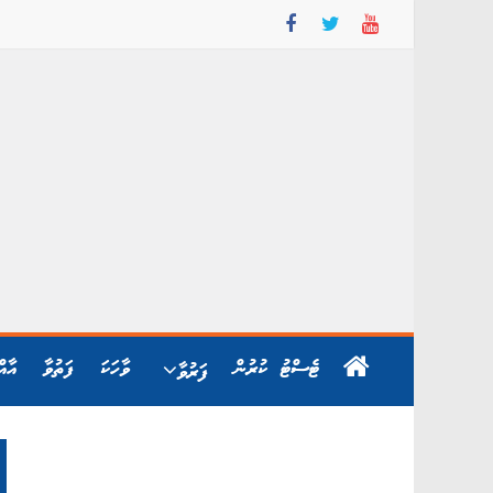
Skip
to
content
ޓެސްޓު ކުރުން
ވާހަކަ
ފަތުވާ
އާއ
ފަރުވާ