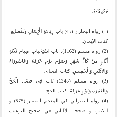
މަރުޖިޢުތައް.
___________________
(1) رواه البخاري (45) بَاب زِيَادَةِ الْإِيمَانِ وَنُقْصَانِهِ،
كتاب الإيمان.
(2) رواه مسلم (1162)، بَاب اسْتِحْبَابِ صِيَامِ ثَلَاثَةِ
أَيَّامٍ مِنْ كُلِّ شَهْرٍ وَصَوْمِ يَوْمِ عَرَفَةَ وَعَاشُورَاءَ
وَالِاثْنَيْنِ وَالْخَمِيسِ. كتاب الصيام.
(3) رواه مسلم (1348) بَاب فِي فَضْلِ الْحَجِّ
وَالْعُمْرَةِ وَيَوْمِ عَرَفَةَ، كتاب الحج.
(4) رواه الطبراني في المعجم الصغير (575) و
الكبير، و صححه الألباني في صحيح الترغيب