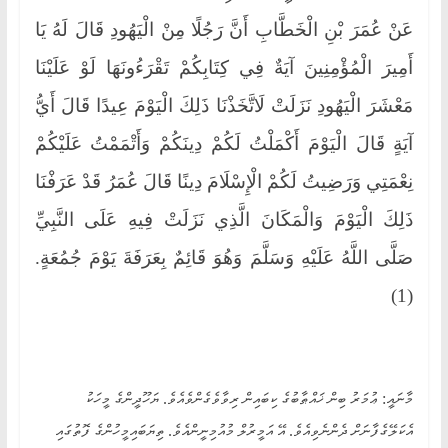
عَنْ عُمَرَ بْنِ الْخَطَّابِ أَنَّ رَجُلًا مِنْ الْيَهُودِ قَالَ لَهُ يَا
أَمِيرَ الْمُؤْمِنِينَ آيَةٌ فِي كِتَابِكُمْ تَقْرَءُونَهَا لَوْ عَلَيْنَا
مَعْشَرَ الْيَهُودِ نَزَلَتْ لَاتَّخَذْنَا ذَلِكَ الْيَوْمَ عِيدًا قَالَ أَيُّ
آيَةٍ قَالَ الْيَوْمَ أَكْمَلْتُ لَكُمْ دِينَكُمْ وَأَتْمَمْتُ عَلَيْكُمْ
نِعْمَتِي وَرَضِيتُ لَكُمْ الْإِسْلَامَ دِينًا قَالَ عُمَرُ قَدْ عَرَفْنَا
ذَلِكَ الْيَوْمَ وَالْمَكَانَ الَّذِي نَزَلَتْ فِيهِ عَلَى النَّبِيِّ
صَلَّى اللَّهُ عَلَيْهِ وَسَلَّمَ وَهُوَ قَائِمٌ بِعَرَفَةَ يَوْمَ جُمُعَةٍ.
(1)
މާނައީ: ޢުމަރު ބިން ޚައްޠާބުގެ ކިބައިން ރިވާވެގެންވެއެވެ. ޔަހޫދީންގެ މީހަކު
އެކަލޭގެފާނަށް ދެންނެވިއެވެ. އޭ އަމީރުލް މުއުމިނީންއެވެ. ތިޔަބައިމީހުންގެ ފޮތުގައި