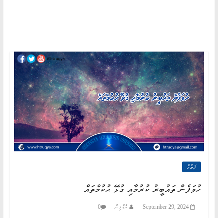
ފަތުވާ
ހުވަފެން ތައުބީރު ކުރުމާއި ގުޅޭ ޙުކުމްތައް
September 29, 2024
އެޑްމިން
0