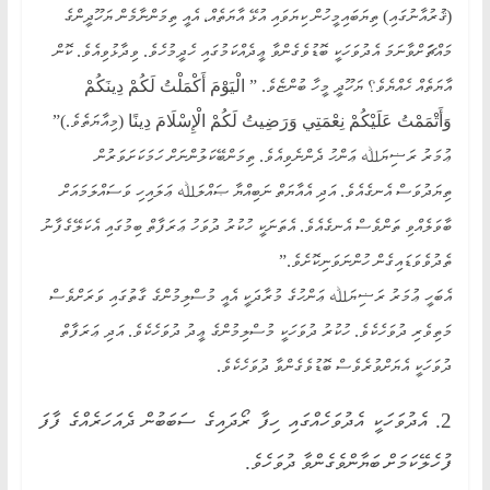
(ޤުރުއާނުގައި) ތިޔަބައިމީހުން ކިޔަވައި އުޅޭ އާޔަތެއް، އެއީ ތިމަންނާމެން ޔަހޫދީންގެ
މައްޗަަށްވާނަމަ އެދުވަހަކީ ބޮޑުވެގެންވާ ޢީދެއްކަމުގައި ހެދީމުހެވެ. ވިދާޅުވިއެވެ. ކޮން
އާޔަތެއް ހެއްޔެވެ؟ ޔަހޫދީ މީހާ ބުންޏެވެ. ” الْيَوْمَ أَكْمَلْتُ لَكُمْ دِينَكُمْ
وَأَتْمَمْتُ عَلَيْكُمْ نِعْمَتِي وَرَضِيتُ لَكُمْ الْإِسْلَامَ دِينًا (މިއާޔަތެވެ.)”
ޢުމަރު ރަޟިޔަﷲ ޢަންހު ދެންނެވިއެވެ. ތިމަންބޭކަލުންނަށް ހަމަކަށަވަރުން
ތިޔަދުވަސް އެނގެއެވެ. އަދި އެއާޔަތް ނަބިއްޔާ ޞައްލަﷲ ޢަލައިހި ވަސައްލަމައަށް
ބާވަލެއްވި ތަންވެސް އެނގެއެވެ. އެތަނަކީ ހުކުރު ދުވަހު ޢަރަފާތް ބިމުގައި އެކަލޭގެފާނު
ތެދުވެވަޑައިގެން ހުންނަވަނިކޮށެވެ.”
އެބަހީ ޢުމަރު ރަޟިޔަﷲ ޢަންހުގެ މުރާދަކީ އެއީ މުސްލިމުންގެ ގާތުގައި ވަރަށްވެސް
މަތިވެރި ދުވަހެކެވެ. ހުކުރު ދުވަހަކީ މުސްލިމުންގެ ޢީދު ދުވަހެކެވެ. އަދި ޢަރަފާތް
ދުވަހަކީ އެޔަށްވުރެވެސް ބޮޑުވެގެންވާ ދުވަހެކެވެ.
2. އެދުވަހަކީ އެދުވަހެއްގައި ހިފާ ރޯދައިގެ ސަބަބުން ދެއަހަރެއްގެ ފާފަ
ފުހެލޭކަމަށް ބަޔާންވެގެންވާ ދުވަހެވެ.