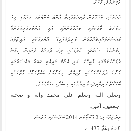
ވާރިދުވެފައިވެއެވެ.
އެދުވަހާއި ބެހޭގޮތުން ވާރިދުވެފައިވާ ޢާންމު ކަންކަމުގެ ތެރޭގައި ދިހަ
ދުވަހުގެ މާތްކަމާއި ބެހޭގޮތުންނާއި އަދި ޙުރުމަތްތެރިވެގެންވާ
މައްސަރުތަކާއިބެހޭގޮތުން ވާރިދުވެފައިވާ އާޔަތްތަކާއި ޙަދީޘްތައް
ހިމެނެއެވެ. ސަބަބަކީ އެދުވަހަކީ ދިހަ ދުވަހުގެ ތެރެއިން ހިމެނޭ
ދުވަހެއްކަމުގައި ވާތީއެވެ. އަދި އެންމެ މަތިވެރި ހަތަރު މައްސަރުގައި
އަންނަ ދުވަހެއްކަމުގައި ވާތީއެވެ. މިކަންކަން ޙައްޖުމަހުގެ މާތްކަމާއި
ބެެހޭގޮތުން ލިޔެވިފައިވާ ލިޔުމުގައި އިސްވެހިނގައްޖެއެވެ.
وصلى الله وسلم على محمد وآله و صحبه
أجمعين. آمين.
ލިޔެ ޖަމާކުރީ: 2 އޮކްޓޯބަރ 2014 ބުރާސްފަތި ދުވަސް.
8 ޛުލް ޙިއްޖާ 1435ހ.