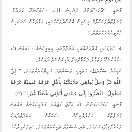
މާނައީ: “ދުވަސްތަކުގެ ތެރެއިން الله ސުބުޙާނަހޫ ވަތަޢާލާ،
ޢަރަފާތްދުވަހަށްވުރެ ގިނައިން އެހެންދުވަހެއްގައި، އަޅުތަކުން ނަރަކައިން
މުއްތިނުކުރައްވަތެވެ.”
4. އެދުވަހަކީ އެދުވަހެއްގައި ޢަރަފާތުގައި ތިބިމީހުންގެ ސަބަބުން ﷲ
ސުބުޙާނަހޫ ވަތަޢާލާ ފަޚުރުވެރިވެ ވޮޑިގަންނަވާ ދުވަހެވެ.
ނަބިއްޔާ ޞައްލަﷲ ޢަލައިހި ވަސައްލަމަ ޙަދީޘްކުރައްވައެވެ. ” إِنَّ
اللَّهَ عَزَّ وَجَلَّ يُبَاهِي مَلَائِكَتَهُ بِأَهْلِ عَرَفَةَ عَشِيَّةَ عَرَفَةَ
فَيَقُولُ : انْظُرُوا إِلَى عِبَادِي أَتَوْنِي شُعْثًا غُبْرًا ” (4)
މާނައީ: ހަމަކަށަވަރުން ﷲ ޢައްޒަ ވަޖައްލަ މަލާއިކަތުންގެ މައްޗަށް
ޢަރަފާތުގެ އަހުލުވެރިންގެ ސަބަބުން ޢަރަފާތްދުވަހު
ފަޚުރުވެރިވޮޑިގަނެއެވެ. އަދި ބަސްފުޅު ވަޙީކުރައްވައެވެ. “ތިމަންއިލާހުގެ