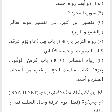
(1153) و أيضا رواه أحمد.
(5) سورة الفجر: 3.
(6) تفسير ابن كثير. في تفسير قوله تعالى
(والشفع و الوتر).
(7) رواه الترمزي (3585) بَاب فِي دُعَاءِ يَوْمِ عَرَفَةَ،
كتاب الدعوات. و حسنه الألباني.
(8) رواه النسائي (3016) باب فَرْضُ الْوُقُوفِ
بِعَرَفَةَ، كتاب مناسك الحج، و غيره من أصحاب
السنن و أحمد.
ނޯޓު: މިލިޔުން ލިޔުމުގެ ޢަޞްލަކަށް ބެލިފައިވަނީ (SAAID.NET )
ގައި ލިޔެވިފައިވާ (فضل يوم عرفة وحال السلف فيه) މި
ލިޔުމެވެ.