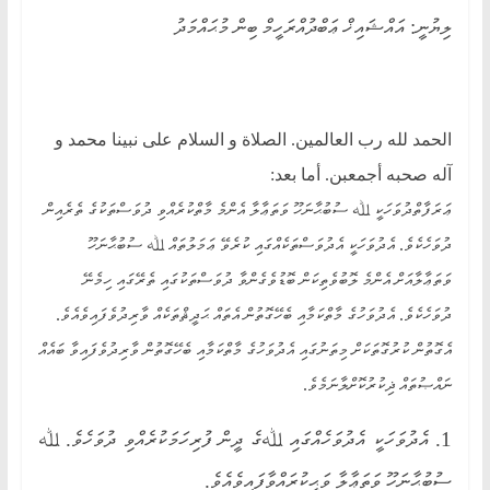
ce
be
wi
le
ha
ލިޔުނީ: އައްޝައިޚް ޢަބްދުއްރަހީމް ބިން މުޙައްމަދު
bo
r
tte
gr
ts
ok
r
a
A
m
pp
الحمد لله رب العالمين. الصلاة و السلام على نبينا محمد و
آله صحبه أجمعبن. أما بعد:
ޢަރަފާތްދުވަހަކީ ﷲ ސުބުޙާނަހޫ ވަތަޢާލާ އެންމެ މާތްކުރެއްވި ދުވަސްތަކުގެ ތެރެއިން
ދުވަހެކެވެ. އެދުވަހަކީ އެދުވަސްތަކެއްގައި ކުރެވޭ ޢަމަލުތައް ﷲ ސުބުޙާނަހޫ
ވަތަޢާލާއަށް އެންމެ ލޮބުވެތިކަން ބޮޑުވެގެންވާ ދުވަސްތަކުގައި ތެރޭގައި ހިމެނޭ
ދުވަހެކެވެ. އެދުވަހުގެ މާތްކަމާއި ބެހޭގޮތުން އެތައް ޙަދީޘްތަކެއް ވާރިދުވެފައިވެއެވެ.
އެގޮތުން ކުރުގޮތަކަށް މިތަނުގައި އެދުވަހުގެ މާތްކަމާއި ބެހޭގޮތުން ވާރިދުވެފައިވާ ބައެއް
ނައްޞުތައް ޛިކުރުކޮށްލާނަމެވެ.
1. އެދުވަހަކީ އެދުވަހެއްގައި ﷲގެ ދީން ފުރިހަމަކުރެއްވި ދުވަހެވެ. ﷲ
ސުބުޙާނަހޫ ވަތަޢާލާ ވަޙީކުރައްވާފައިވެއެވެ.