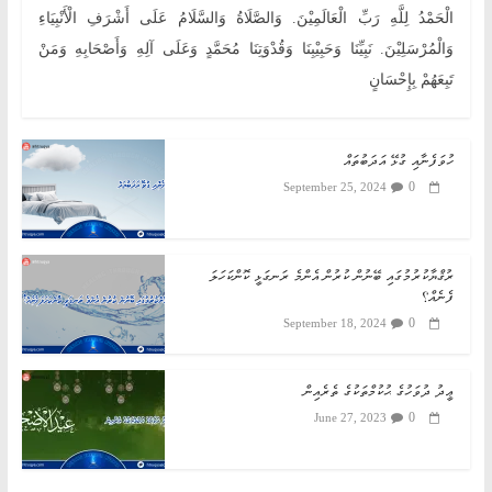
الْحَمْدُ لِلَّهِ رَبِّ الْعَالَمِيْنَ. وَالصَّلَاةُ وَالسَّلَامُ عَلَى أَشْرَفِ الْأَنْبِيَاءِ
وَالْمُرْسَلِيْنَ. نَبِيِّنَا وَحَبِيْبِنَا وَقُدْوَتِنَا مُحَمَّدٍ وَعَلَى آلِهِ وَأَصْحَابِهِ وَمَنْ
تَبِعَهُمْ بِإِحْسَانٍ
ހުވަފެނާއި ގުޅޭ އަދަބުތައް
0
September 25, 2024
ރުޤްޔާކުރުމުގައި ބޭނުން ކުރުން އެންމެ ރަނގަޅީ ކޮންކަހަލަ
ފެނެއް؟
0
September 18, 2024
ޢީދު ދުވަހުގެ ޙުކުމްތަކުގެ ތެރެއިން
0
June 27, 2023