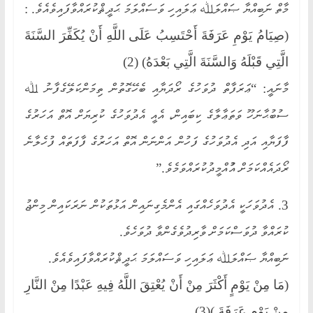
މާތް ނަބިއްޔާ ޞައްލަﷲ ޢަލައިހި ވަސައްލަމަ ޙަދީޘްކުރައްވާފައިވެއެވެ. :
(صِيَامُ يَوْمِ عَرَفَةَ أَحْتَسِبُ عَلَى اللَّهِ أَنْ يُكَفِّرَ السَّنَةَ
الَّتِي قَبْلَهُ وَالسَّنَةَ الَّتِي بَعْدَهُ) (2)
މާނައީ: “ޢަރަފާތް ދުވަހުގެ ރޯދަޔާއި ބެހޭގޮތުން ތިމަންކަލޭގެފާނު ﷲ
ސުބުޙާނަހޫ ވަތަޢާލާގެ ކިބައިން، އެއީ އެދުވަހުގެ ކުރިޔަށް އޮތް އަހަރުގެ
ފާފަޔާއި އަދި އެދުވަހުގެ ފަހުން އަންނަން އޮތް އަހަރުގެ ފާފަތައް ފުހެލާނެ
ރޯދައެއްކަމަށް އުުއްމީދުކުރައްވަމެވެ.”
3. އެދުވަހަކީ އެދުވަހެއްގައި އެންމެގިނައިން އަޅުތަކުން ނަރަކައިން މިންޖު
ކުރައްވާ ދުވަސްކަމަށް ވާރިދުވެގެންވާ ދުވަހެވެ.
ނަބިއްޔާ ޞައްލަﷲ ޢަލައިހި ވަސައްލަމަ ޙަދީޘްކުރައްވާފައިވެއެވެ.
(مَا مِنْ يَوْمٍ أَكْثَرَ مِنْ أَنْ يُعْتِقَ اللَّهُ فِيهِ عَبْدًا مِنْ النَّارِ
مِنْ يَوْمِ عَرَفَةَ.)(3)