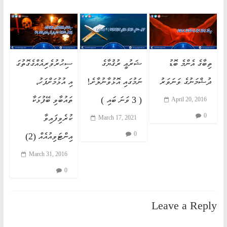
ތިބާގެ އެންމެ ބޮޑު
ޝަރުޢީ ރުޤުޔާގެ
ސިޙުރުވެރިއެއްގެގޮތުގަ
ދުޝްމަނުގެ ވަނަވަރު
ނަމުގައި އޮޅުވާނުލާށެ!
އި އުޅުމަށްފަހު،
( 3 ވަނަ ބައި )
ތައުބާވި ބޭފުޅަކާ
April 20, 2016
0
ކުރެވިފައިވާ
March 17, 2021
0
އިންޓަވިއުއެއް (2)
March 31, 2016
0
Leave a Reply