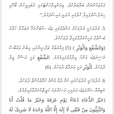
އަޅުތަކުންނަށް ބަލާބަލާށެވެ. ތިމަންއިލާހަށްޓަކައި އެބައިމީހުން ބޯހޭވި
ހިރަފުސްވެފައިވާ ހާލުގައި އެވަނީ އައިސްފައެވެ.”
5. އެދުވަހަކީ އެދުވަހެއް ގަންދެއްވައި ﷲ ސުބުޙާނަހޫ ވަތައާލާ ހުވާގެ
ބަސްފުޅު ވަޙީކުރައްވާފައިވާ ދުވަހެކެވެ.
(وَالشَّفْعِ وَالْوَتْرِ ) (5) މިއާޔަތުގެ ތަފްސީރުގައި އިބުނު ޢައްބާސް
ރަޟިޔަﷲ ޢަންހު ވިދާޅުވެފައިވެއެވެ. الشَّفْعِ އަކީ ޢަޟްޙާ ޢީދު
ދުވަހެވެ. الْوَتْرِ އަކީ ޢަރަފާތް ދުވަހެވެ. (6)
6. އެދުވަހަކީ އެދުވަހުގައި ކުރާ ދުޢާ އެންމެ ހެޔޮވެގެންވާ ދުވަހެވެ.
ނަބިއްޔާ ޞައްލަﷲ ޢަލައިހި ވަސައްލަމަ ޙަދީޘްކުރައްވާފައިވެއެވެ.
(خَيْرُ الدُّعَاءِ دُعَاءُ يَوْمِ عَرَفَةَ وَخَيْرُ مَا قُلْتُ أَنَا
وَالنَّبِيُّونَ مِنْ قَبْلِي لَا إِلَهَ إِلَّا اللَّهُ وَحْدَهُ لَا شَرِيكَ لَهُ