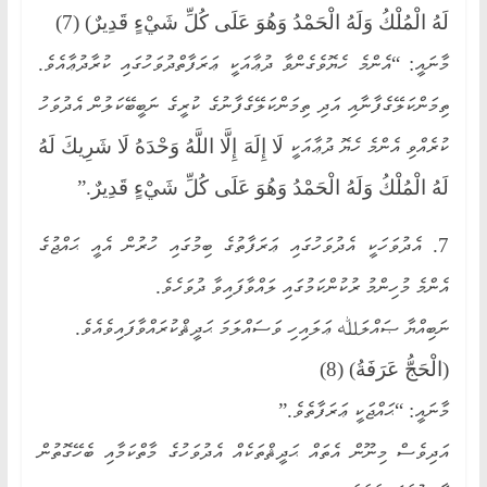
لَهُ الْمُلْكُ وَلَهُ الْحَمْدُ وَهُوَ عَلَى كُلِّ شَيْءٍ قَدِيرٌ) (7)
މާނައީ: “އެންމެ ހެޔޮވެގެންވާ ދުޢާއަކީ ޢަރަފާތްދުވަހުގައި ކުރާދުޢާއެވެ.
ތިމަންކަލޭގެފާނާއި އަދި ތިމަންކަލޭގެފާނުގެ ކުރީގެ ނަބީބޭކަލުން އެދުވަހު
ކުރެއްވި އެންމެ ހެޔޮ ދުޢާއަކީ لَا إِلَهَ إِلَّا اللَّهُ وَحْدَهُ لَا شَرِيكَ لَهُ
لَهُ الْمُلْكُ وَلَهُ الْحَمْدُ وَهُوَ عَلَى كُلِّ شَيْءٍ قَدِيرٌ.”
7. އެދުވަހަކީ އެދުވަހުގައި ޢަރަފާތުގެ ބިމުގައި ހުރުން އެއީ ޙައްޖުގެ
އެންމެ މުހިންމު ރުކުންކަމުގައި ލައްވާފައިވާ ދުވަހެވެ.
ނަބިއްޔާ ޞައްލަﷲ ޢަލައިހި ވަސައްލަމަ ޙަދީޘްކުރައްވާފައިވެއެވެ.
(الْحَجُّ عَرَفَةُ) (8)
މާނައީ: “ޙައްޖަކީ ޢަރަފާތެވެ.”
އަދިވެސް މިނޫން އެތައް ޙަދީޘްތަކެއް އެދުވަހުގެ މާތްކަމާއި ބެހޭގޮތުން