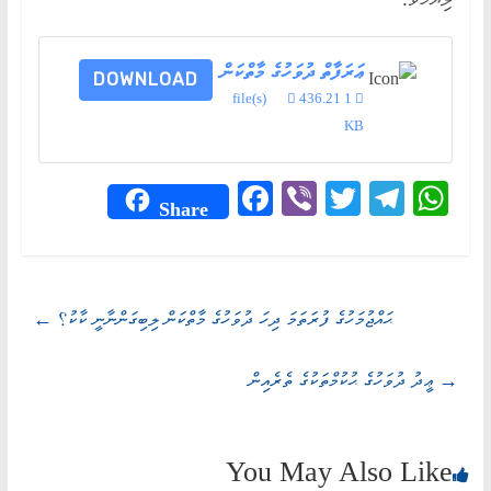
ޢަރަފާތް ދުވަހުގެ މާތްކަން
DOWNLOAD
436.21
1 file(s)
KB
Fa
Vi
T
Te
W
Share
ce
be
wi
le
ha
bo
r
tte
gr
ts
ok
r
a
A
ޙައްޖުމަހުގެ ފުރަތަމަ ދިހަ ދުވަހުގެ މާތްކަން ލިބިގަންނާނީ ކާކު؟
←
m
pp
→
ޢީދު ދުވަހުގެ ޙުކުމްތަކުގެ ތެރެއިން
You May Also Like