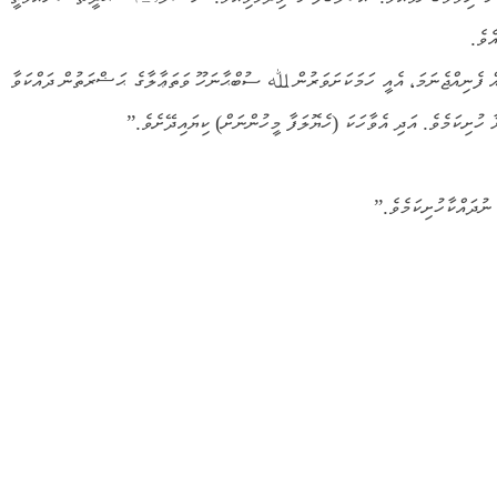
ެވެ.
އް ފެނިއްޖެނަމަ، އެއީ ހަމަކަށަވަރުން ﷲ ސުބްޙާނަހޫ ވަތަޢާލާގެ ޙަޟްރަތުން ދައްކަވާ
 ހުށިކަމެވެ. އަދި އެވާހަކަ (ހެޔޮލަފާ މީހުންނަށް) ކިޔައިދޭށެވެ.”
 ނުދައްކާހުށިކަމެވެ.”