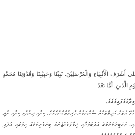
 أَشْرَفِ الْأَنْبِيَاءِ وَالْمُرْسَلِيْنَ. نَبِيِّنَا وَحَبِيْبِنَا وَقُدْوَتِنَا مُحَمَّدٍ
 الِّدْينِ. أَمَّا بَعْدُ
ވެފައިވެއެވެ.
 ގުޅޭ އެތަށް ޙަދީޘްތަކެއް ސުންނަތުން ވާރިދުވެގެންވެއެވެ. ކިޔާއި ދިނުމާއި ކިޔާއި ނުދީ
ާއި، ތަޢުބީރުކުރުމުގެ އަދަބުތަކާއި ޚިލާފުވެއްޖެނަމަ ބިރުވެރިކަމެއް ހިތުގައި އުފެދި