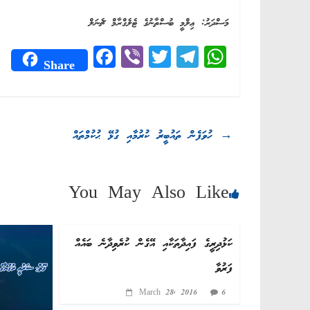
މަސްދަރު: ޢިލްމީ ބުސްތާނުގެ ޓެލެގްރާމް ޗެނަލް
Fa
Vi
T
Te
W
Share
ce
be
wi
le
ha
bo
r
tte
gr
ts
ok
r
a
A
→
ހުވަފެން ތައުބީރު ކުރުމާއި ގުޅޭ ޙުކުމްތައް
m
pp
You May Also Like
ކަޅުދިރީގެ ފައިދާތަކާއި އޭގެން ކުރެވިދާނެ ބައެއް
ފަރުވާ
March 28, 2016
6