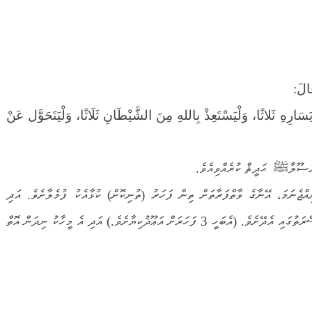
لَ:
سَارِهِ ثَلاثًا، وَلْيَسْتَعِذْ بِاللهِ مِنَ الشَّيْطَانِ ثَلَاثًا، وَلْيَتَحَوَّل عَنْ
ރަސޫލާﷺ ޙަދީޘް ކުރެއްވިއެވެ.
އްޖެނަމަ، އޭނާގެ ވާތްފަރާތަށް ތިން ފަހަރު (ތުނިކޮށް) ކުޅާއެކު ފުމެލާށެވެ. އަދި
ޝައިޠާނާގެ ނުބައިކަމުން ސަލާމަތްކޮށްދެވުން އެދި ﷲ ގެ ޙަޟްރަތުގައި އެދޭށެވެ. (އެބަހީ 3 ފަހަރަށް އަޢޫޛުކިޔާށެވެ.) އަދި އެ މީހާކު ނިދަން އޮތް