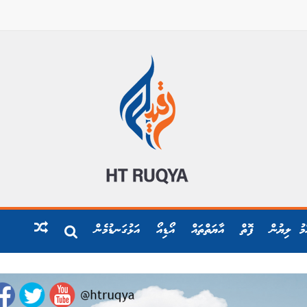
ްމު ލިޔުން
ފޮތް
އާޔަތްތައް
އޯޑިއޯ
އަޅުގަނޑުމެން