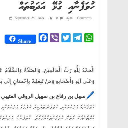
ހުވަފެނާއި ގުޅޭ އަދަބުތައް
0 Comments
އެޑްމިން
September 25, 2024
Fa
Vi
T
Te
W
Share
ce
be
wi
le
ha
bo
r
tte
gr
ts
ok
r
a
A
الْحَمْدُ لِلَّهِ رَبِّ الْعَالَمِيْنَ. وَالصَّلَاةُ وَالسَّلَامُ عَلَى
m
pp
وَعَلَى آلِهِ وَأَصْحَابِهِ وَمَنْ تَبِعَهُمْ بِإِحْسَانٍ إِلَى يَوْمِ
سهل بن رفاع بن سهيل الروقي العتيبي ވިދާޅު
ހުވަފެނުގެ އަދަބުތަކާއި، ހުވަފެން ތަޢުބީރު ކުރުމުގެ އަދަބުތަކާއި
ހުއްޓެންޖެހޭ އެތަށް ހުވަފެންތަކެއްވެއެވެ. ހުވަފެނުގެ އަދަބުތަކ