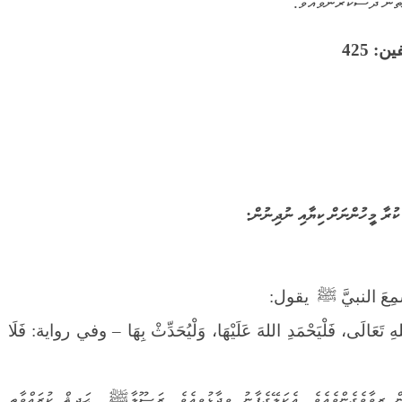
ތުން ދަސްކުރުންވެއެވެ.
 425
مِعَ النبيَّ ﷺ يقول:
لهِ تَعَالَى، فَلْيَحْمَدِ اللهَ عَلَيْهَا، وَلْيُحَدِّثْ بِهَا – وفي رواية: فَلَا
 ރިވާވެގެންވެއެވެ. އެކަލޭގެފާނު ވިދާޅުވިއެވެ. ރަސޫލާﷺ ޙަދީޘް ކުރައްވާތީ