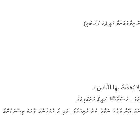
ރިވާވެގެންވާ ޙަދީޘްގެ ފަހު ބައި)
لا يُحَدِّثْ بِهَا النَّاسَ»
ވެއެވެ. ރަސޫލާﷺ ޙަދީޘް ކުރެއްވިއެވެ.
ނަމަ އޭނާ ތެދުވެ ނަމާދު ކުރާ ހުށިކަމެވެ. އަދި އެ ހުވަފެނުގެ ވާހަކަ މީސްތަކުންގެ