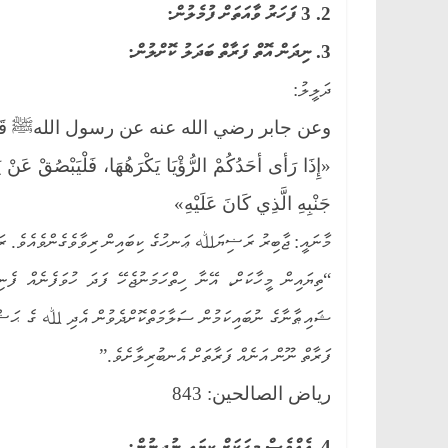
2. 3 ފަހަރު ވާއަތަށް ފުމެލުން:
3. ނިދަން އޮތް ފަރާތް ބަދަލު ކޮށްލުން:
ދަލީލު:
وعن جابر رضي الله عنه عن رسول اللهﷺ قَا
«إِذَا رَأى أحَدُكُمْ الرُّؤْيَا يَكْرَهُهَا، فَلْيَبْصُقْ عَنْ يَ
جَنْبِهِ الَّذِي كَانَ عَلَيْهِ»
މާނައީ: ޖާބިރު ރަޟިޔަﷲ ޢަނހުގެ ކިބައިން ރިވާވެގެންވެއެވެ. 
“ތިޔައިން މީހާކަށް، އޭނާ ހިތްހަމަނުޖެހޭ ފަދަ ހުވަފެނެއް ފެނި
ފަރާތް ނޫން އަނެއް ފަރާތަށް އެނބުރިލާށެވެ.”
رياض الصالحين: 843
4. އެއްވެސް މީހަކަށް ކިޔައި ނުދިނުން: