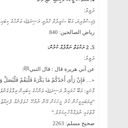
ދަލީލު:
(އިސްވެދިޔަ، އަބޫ ސަޢީދުލް ޚުދުރީ ރަޟިޔަﷲ ޢަންހުގެ ކިބައިން 
رياض الصالحين: 840
5. 2 ރަކުޢަތް ނަމާދެއް ކުރުން:
ދަލީލު:
عن أبي هريرة قال : قال النبيﷺ:
«… فَإِنْ رَأَى أَحَدُكُمْ مَا يَكْرَهُ فَلْيَقُمْ فَلْيُصَلِّ وَ
މާނައީ: އަބޫ ހުރައިރާ ރަޟިޔަﷲ ޢަންހުގެ ކިބައިން ރިވާވެގެން
“ތިޔަބައިމީހުން ކުރެ މީހަކަށް އޭނާ ނުރުހޭ ހުވަފެނެއް ފެނިއްޖެ
ގާތުގައި ނުދައްކާހުށިކަމެވެ.”
صحيح مسلم: 2263