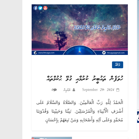
AND
SUNNAH"
ފަތުވާ
ހުވަފެން ތައުބީރު ކުރުމާއި ގުޅޭ ޙުކުމްތައް
September 29, 2024
އެޑްމިން
0
الْحَمْدُ لِلَّهِ رَبِّ الْعَالَمِيْنَ. وَالصَّلَاةُ وَالسَّلَامُ عَلَى
أَشْرَفِ الْأَنْبِيَاءِ وَالْمُرْسَلِيْنَ. نَبِيِّنَا وَحَبِيْبِنَا وَقُدْوَتِنَا
مُحَمَّدٍ وَعَلَى آلِهِ وَأَصْحَابِهِ وَمَنْ تَبِعَهُمْ بِإِحْسَانٍ