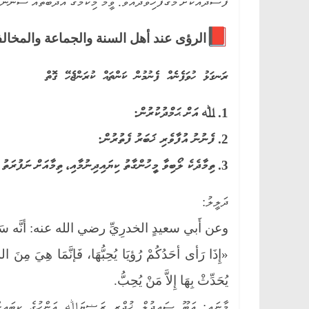
ފަސާދައަކަށް މަގުފަހިވެދެއެވެ. ވީމާ މިކަމުގެ އަދަބުތައް ސުންނަ
الرؤى عند أهل السنة والجماعة والمخالفين:
ރަނގަޅު ހުވަފެނެއް ފެނުމުން ކަންތައް ކުރަންޖެހޭ ގޮތް
1. ﷲ އަށް ޙަމްދުކުރުން:
2. ފެނުނު އުފާވެރި ޚަބަރު ފެތުރުން:
3. ތިމާދެކެ ލޯބިވާ މީހުންގާތު ކިޔައިދިނުމާއި، ތިމާއަށް ނަފުރަތު ކުރާ މީހުންނަށް ކިޔާއި ނުދިނުން:
ދަލީލު:
وعن أَبي سعيدٍ الخدرِيِّ رضي الله عنه: أنَّه سَ
«إِذَا رَأى أحَدُكُمْ رُؤيَا يُحِبُّهَا، فَإنَّمَا هِيَ مِنَ ال
يُحَدِّثْ بِهَا إِلاَّ مَنْ يُحِبُّ.
މާނައީ: އަބޫ ސަޢީދުލް ޚުދްރީ ރަޟިޔަﷲ ޢަންހުގެ ކިބައިން