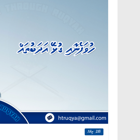
އާއްމު ލިޔުން