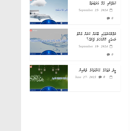
ހުވަފެނާއި ގުޅޭ އަދަބުތައް
September 25, 2024
0
ރުޤްޔާކުރުމުގައި ބޭނުން ކުރުން އެންމެ
ރަނގަޅީ ކޮންކަހަލަ ފެނެއް؟
September 18, 2024
0
ޢީދު ދުވަހުގެ ޙުކުމްތަކުގެ ތެރެއިން
0
June 27, 2023