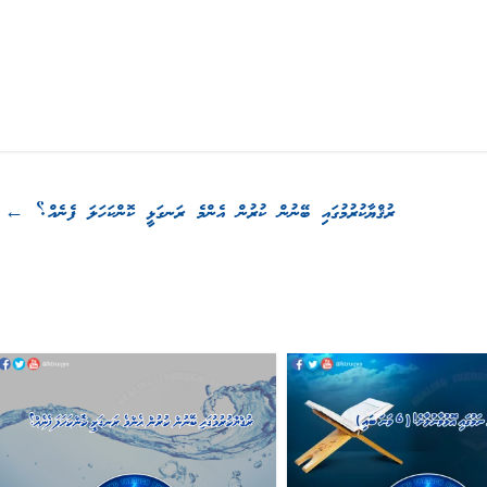
ރުޤްޔާކުރުމުގައި ބޭނުން ކުރުން އެންމެ ރަނގަޅީ ކޮންކަހަލަ ފެނެއް؟
←