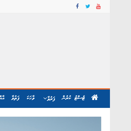
Skip
to
content
ޓެސްޓު ކުރުން
ވާހަކަ
ފަތުވާ
އާއ
ފަރުވާ