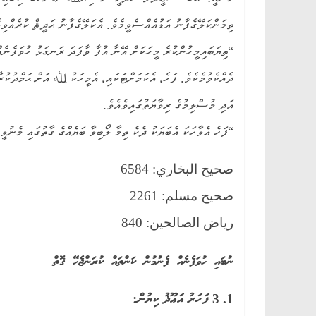
ތިމަންކަލޭގެފާނު އަޑުއެއްސެވީމެވެ. އެކަލޭގެފާނު ޙަދީޘް ކުރެއްވިއ
“ތިޔަބައިމީހުންކުރެ މީހަކަށް އޭނާ އުފާ ވާފަދަ ރަނގަޅު ހުވަފެނެ
ދެއްކެވުމެކެވެ. ފަހެ، އެކަމަށްޓަކައި، އެމީހަކު ﷲ އަށް ޙަމްދުކުރާ
އަދި މުސްލިމުގެ ރިވާޔަތުގައިވެއެވެ.
“ފަހެ އެވާހަކަ އެބަޔަކު ދެކެ ތިމާ ލޯބިވާ ބަޔެއްގެ ގާތުގައި މެނުވީ
صحيح البخاري: 6584
صحيح مسلم: 2261
رياض الصالحين: 840
ނުބައި ހުވަފެނެއް ފެނުމުން ކަންތައް ކުރަންޖެހޭ ގޮތް
1. 3 ފަހަރު އަޢޫޛު ކިޔުން: