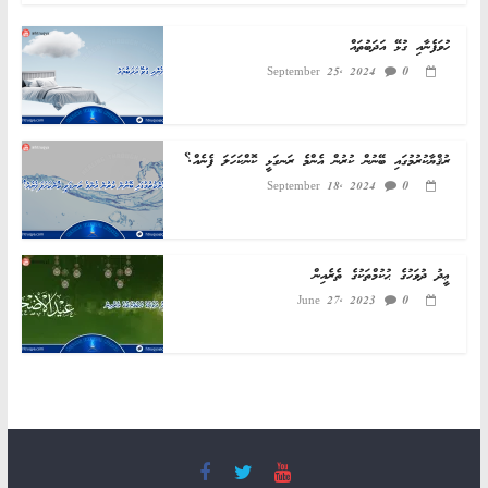
ހުވަފެނާއި ގުޅޭ އަދަބުތައް
0
September 25, 2024
ރުޤްޔާކުރުމުގައި ބޭނުން ކުރުން އެންމެ ރަނގަޅީ ކޮންކަހަލަ ފެނެއް؟
0
September 18, 2024
ޢީދު ދުވަހުގެ ޙުކުމްތަކުގެ ތެރެއިން
0
June 27, 2023