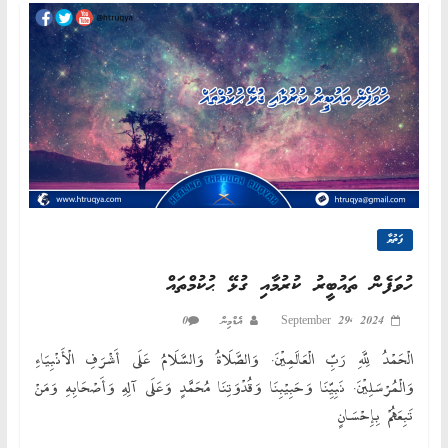
ފަތުވާ
ހުވަފެން ތައުބީރު ކުރުމާއި ގުޅޭ ޙުކުމްތައް
0
އެޑްމިން
September 29, 2024
الْحَمْدُ لِلَّهِ رَبِّ الْعَالَمِيْنَ. وَالصَّلَاةُ وَالسَّلَامُ عَلَى أَشْرَفِ الْأَنْبِيَاءِ
وَالْمُرْسَلِيْنَ. نَبِيِّنَا وَحَبِيْبِنَا وَقُدْوَتِنَا مُحَمَّدٍ وَعَلَى آلِهِ وَأَصْحَابِهِ وَمَنْ
تَبِعَهُمْ بِإِحْسَانٍ