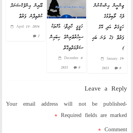
ޖިންނީން އިންސާނުން
ޔޫރިން އިންފެކްޝަނަށް
ދެކެ ލޯބިވުމުގެ
ކުރެވިދާނެ ފަރުވާ
ހަޤީޤީ ހާދިޘާ: އުޚްތަކު
ހަޤީޤަތް އަދި އޭގެ
April 11, 2016
ސިޙުރުވެރިންގެ ކިބައިން
2
ފަރުވާ (2 ވަނަ ބައި
ސަލާމަތްވިގޮތް
)
December 4,
January 19,
2021
0
2023
0
Leave a Reply
Your email address will not be published.
*
Required fields are marked
*
Comment