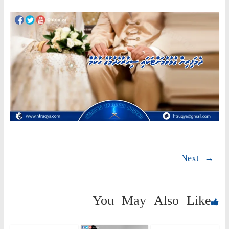
AN
ND
AH"
Next →
You May Also Like