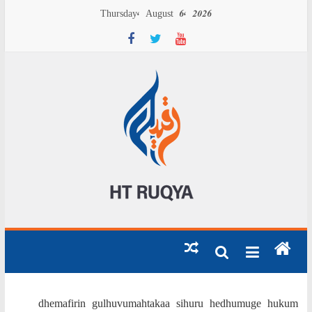
S
Thursday, August 6, 2026
t
c
g
h
a
HE
ATE
RE
dhemafirin gulhuvumahtakaa sihuru hedhumuge hukum
OM