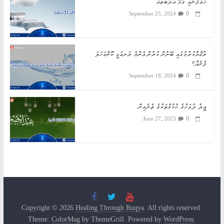
ހުވަފެނާއި ގުޅޭ އަދަބުތައް
0
September 25, 2024
ރުޤްޔާކުރުމުގައި ބޭނުން ކުރުން އެންމެ ރަނގަޅީ ކޮންކަހަލަ
ފެނެއް؟
0
September 18, 2024
ޢީދު ދުވަހުގެ ޙުކުމްތަކުގެ ތެރެއިން
0
June 27, 2023
Copyright © 2026
Healing Through Ruqya
. All rights reserved.
Theme:
ColorMag
by ThemeGrill. Powered by
WordPress
.