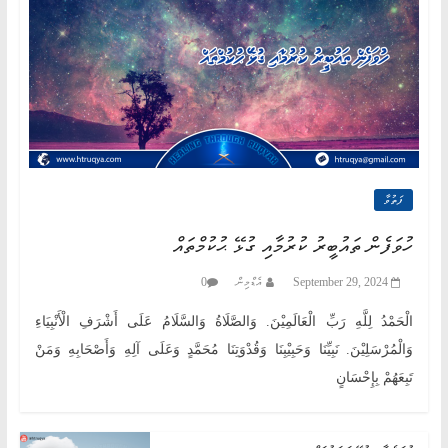
ފަތުވާ
ހުވަފެން ތައުބީރު ކުރުމާއި ގުޅޭ ޙުކުމްތައް
0
އެޑްމިން
September 29, 2024
الْحَمْدُ لِلَّهِ رَبِّ الْعَالَمِيْنَ. وَالصَّلَاةُ وَالسَّلَامُ عَلَى أَشْرَفِ الْأَنْبِيَاءِ
وَالْمُرْسَلِيْنَ. نَبِيِّنَا وَحَبِيْبِنَا وَقُدْوَتِنَا مُحَمَّدٍ وَعَلَى آلِهِ وَأَصْحَابِهِ وَمَنْ
تَبِعَهُمْ بِإِحْسَانٍ