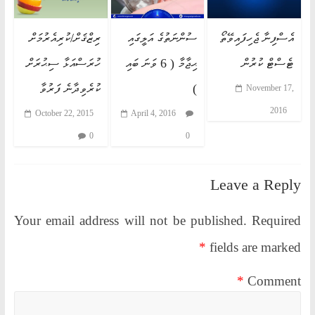
އެސްފިނާ ޖެހިފައިވޭތޯ
ސުންނަތުގެ އަލީގައި
ރިޒްޤަށް/ކުރިއެރުމަށް
ޓެސްޓް ކުރުން
ޙިޖާމާ ( 6 ވަނަ ބައި
ހުރަސްއަޅާ ސިޙުރަށް
)
ކުރެވިދާނެ ފަރުވާ
November 17,
2016
April 4, 2016
October 22, 2015
0
0
Leave a Reply
Your email address will not be published.
Required
*
fields are marked
*
Comment