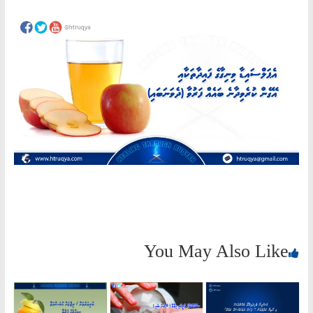
AN
ND
AH"
You May Also Like