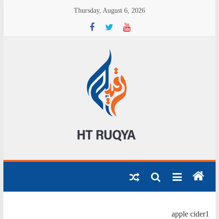
S
Thursday, August 6, 2026
t
c
g
h
a
HE
ATE
RE
apple cider1
OM