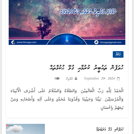
ފަތުވާ
ހުވަފެން ތައުބީރު ކުރުމާއި ގުޅޭ ޙުކުމްތައް
0
އެޑްމިން
September 29, 2024
الْحَمْدُ لِلَّهِ رَبِّ الْعَالَمِيْنَ. وَالصَّلَاةُ وَالسَّلَامُ عَلَى أَشْرَفِ الْأَنْبِيَاءِ
وَالْمُرْسَلِيْنَ. نَبِيِّنَا وَحَبِيْبِنَا وَقُدْوَتِنَا مُحَمَّدٍ وَعَلَى آلِهِ وَأَصْحَابِهِ وَمَنْ
تَبِعَهُمْ بِإِحْسَانٍ
ހުވަފެނާއި ގުޅޭ އަދަބުތައް