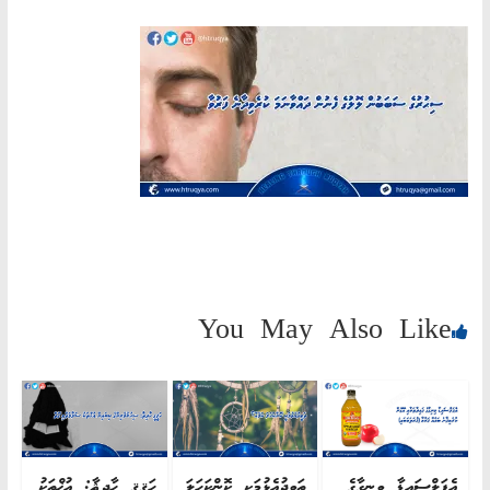
AN
ND
AH"
You May Also Like
އެޕަލްސައިޑާ ވިނިގާގެ
ތަވީދުއެޅުމަކީ ކޮންކަހަލަ
ހަޤީޤީ ހާދިޘާ: އުޚްތަކު