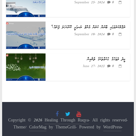
0
September 25, 2024
ރުޤްޔާކުރުމުގައި ބޭނުން ކުރުން އެންމެ ރަނގަޅީ ކޮންކަހަލަ ފެނެއް؟
0
September 18, 2024
ޢީދު ދުވަހުގެ ޙުކުމްތަކުގެ ތެރެއިން
0
June 27, 2023
Copyright © 2026
Healing Through Ruqya
. All rights reserved.
Theme:
ColorMag
by ThemeGrill. Powered by
WordPress
.