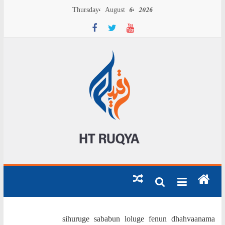
S
Thursday, August 6, 2026
t
c
g
h
a
HE
ATE
RE
sihuruge sababun loluge fenun dhahvaanama
OM