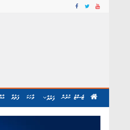
Skip
to
content
ޓެސްޓު ކުރުން
ވާހަކަ
ފަތުވާ
އާއ
ފަރުވާ