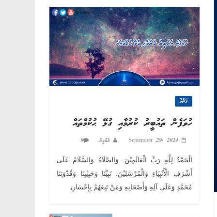
AND
SUNNAH"
ފަތުވާ
ހުވަފެން ތައުބީރު ކުރުމާއި ގުޅޭ ޙުކުމްތައް
September 29, 2024
އެޑްމިން
0
الْحَمْدُ لِلَّهِ رَبِّ الْعَالَمِيْنَ. وَالصَّلَاةُ وَالسَّلَامُ عَلَى
أَشْرَفِ الْأَنْبِيَاءِ وَالْمُرْسَلِيْنَ. نَبِيِّنَا وَحَبِيْبِنَا وَقُدْوَتِنَا
مُحَمَّدٍ وَعَلَى آلِهِ وَأَصْحَابِهِ وَمَنْ تَبِعَهُمْ بِإِحْسَانٍ