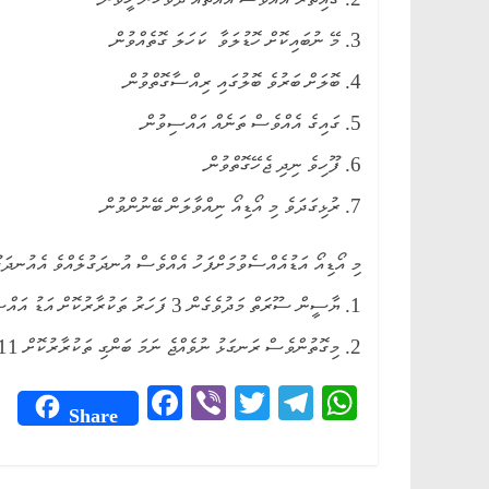
3. މޭ ނުބައިކޮށް ހޮޑުލަވާ ކަހަލަ ގޮތެއްވުން.
4. ބޮލަށް ބަރުވެ ބޮލުގައި ރިއްސާގޮތްވުން.
5. ގައިގެ އެއްވެސް ތަނެއް އައްސިވުން.
6. ފޫހިވެ ނިދި ޖެހޭގޮތްވުން.
7. ރުޅިގަދަވެ މި އޯޑިއޯ ނިއްވާލަން ބޭނުންވުން.
މި އޯޑިއޯ އަޑުއެއްސެވުމަށްފަހު އެއްވެސް އުނދަގުލެއްވެ އެއުނދަގ
1. ޔާސީން ސޫރަތް މަދުވެގެން 3 ފަހަރު ތަކުރާރުކޮށް އަޑު އައްސަވާ.
2. މިގޮތުންވެސް ރަނގަޅު ނުވެއްޖެ ނަމަ ބަންގި ތަކުރާރުކޮށް 11 ފަހަރު އަޑުއައްސަވާ. އިންޝާﷲ މިވަރުން އުނދަގޫތަށް ފިލާނެއެވެ.
Fa
Vi
T
Te
W
Share
ce
be
wi
le
ha
bo
r
tte
gr
ts