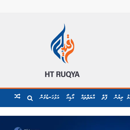
ްމު ލިޔުން
ފޮތް
އާޔަތްތައް
އޯޑިއޯ
އަޅުގަނޑުމެން