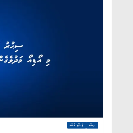
ސިޙުރު
ޓެސްޓު ކުރުން