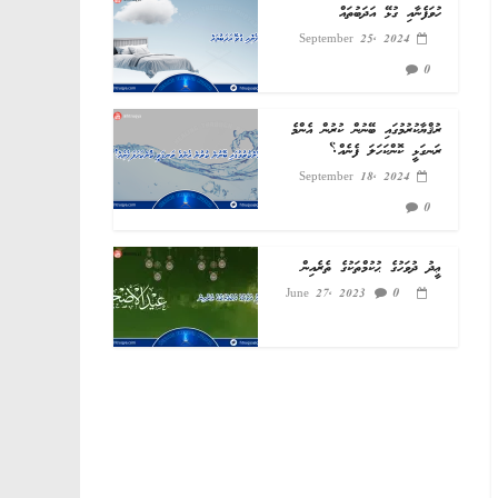
ހުވަފެނާއި ގުޅޭ އަދަބުތައް
September 25, 2024
0
ރުޤްޔާކުރުމުގައި ބޭނުން ކުރުން އެންމެ
ރަނގަޅީ ކޮންކަހަލަ ފެނެއް؟
September 18, 2024
0
ޢީދު ދުވަހުގެ ޙުކުމްތަކުގެ ތެރެއިން
0
June 27, 2023