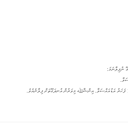
ޫ ނުފިލާނަމަ: