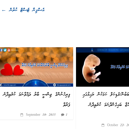
އެސްފިނާ ޓެސްޓް ކުރުން
←
ފިރިހެނުންގެ ޖިންސީ ބާރު ދައްވާނަމަ ކުރެވިދާނެ
ުން/މެޑިކަލް ކަމަކުން ރަޙިމުގައި
ފަރުވާ
ްޖާ ބައިގެންދާނަމަ ކުރެވިދާނެ
September 10, 2015
1
October 22, 2