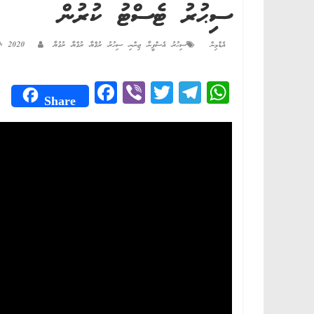
ސިޙުރު ޓެސްޓު ކުރުން
އެޑްމިން
ސިޙުރު، އެސްފީނާ، ޖިންނި، ސިހުރު، ރުޤްޔާ، ރުގްޔާ، ރުގުޔާ
0, 2020
Fa
Vi
T
Te
W
Share
ce
be
wi
le
ha
bo
r
tte
gr
ts
ok
r
a
A
m
pp