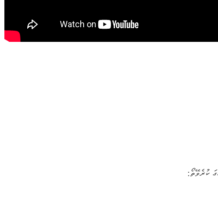
ގަ ކުރެވޭތޯ: