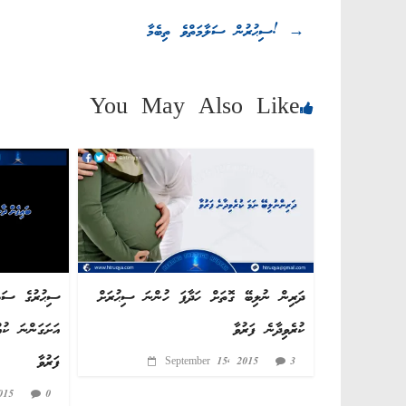
ok
r
a
A
→
ސިޙުރުން ސަލާމަތްވެ ތިބެމާ!
m
pp
You May Also Like
ދަރިން ނުލިބޭ ގޮތަށް ހަދާފަ ހުންނަ ސިޙުރަށް
ސިޙުރުގެ ސަބަބ
ކުރެވިދާނެ ފަރުވާ
އަށަގަންނަ ކުއ
ފަރުވާ
September 15, 2015
3
015
0