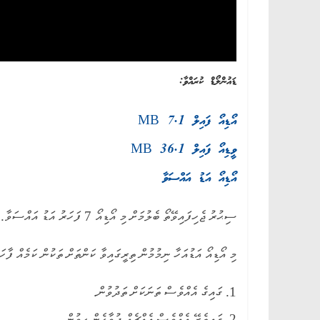
ޑައުންލޯޑް ކުރައްވާ:
އޯޑިއޯ ފައިލް 7.1 MB
ވީޑިއޯ ފައިލް 36.1 MB
އޯޑިއޯ އަޑު އައްސަވާ
ސިޙުރު ޖެހިފައިވޭތޯ ބެލުމަށް މި އޯޑިއޯ 7 ފަހަރު އަޑު އައްސަވާ.
މި އޯޑިއޯ އަޑުއަހާ ނިމުމުން ތިރީގައިވާ ކަންތަށް ތަކުން ކަމެއް ފާހަ
1. ގައިގެ އެއްވެސް ތަނަކަށް ތަދުވުން.
2. ގައިތެރޭ އެއްވެސް އެއްޗެއް ދުވާހެން ހީވުން.