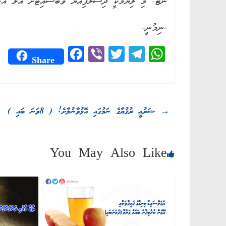
ނޯޓް: މި ލިޔުމަކީ ދިސަލަފިއްޔާ ވެބްސައިޓަށް އަލް އަޚ
-ނިމުނީ-
Fa
Vi
T
Te
W
Share
ce
be
wi
le
ha
bo
r
tte
gr
ts
ok
r
a
A
→
ޝަރުޢީ ރުޤުޔާގެ ނަމުގައި އޮޅުވާނުލާށެ! ( 8ވަނަ ބައި )
m
pp
You May Also Like