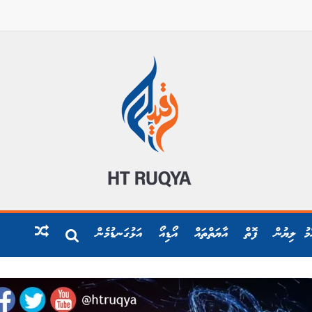
ްމު ލިޔުން
ފޮތް
އާޔަތްތައް
އޯޑިއޯ
އަޅުގަނޑުމެން