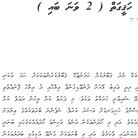
ް ( 2 ވަނަ ބައި )
J
ކާ މެދު ޤަބޫލުކުރާ ހަމަނުޖެހޭ ޤަބޫލުކުރުންތަކަކަށް، ހަމަ އެކަނި
 މިއީ ޣައިބު މޮޅަށް ދެނެވޮޑިގެންވާ އިލާހާއި އެ އިލާހު ފޮނުއްވެވި
ކުރެވޭ ޝައިޠާނީ ހަރަކާތް ތަކެވެ. މި ފަރުވާ ކުރާ މީހުން ދައުވާ ކުރާ
ްސާނާގެ ހަށިގަނޑަށް އަސަރު ކުރުވާ، ނުފެންނަ ބާރުތަކެއްގެ ޢިލްމަށް
ެކެވެ. އަދި މި ހޯދުންތަކުން އެންމެ މުހިންމު ހޯދުމެއްކަމުގައި ބުނަނީ
ނުގައި ވާކަމެވެ. އަދި މި ބާރުތަކަށް ގެނެވޭ އެކިއެކި ބަދަލުތަކުން