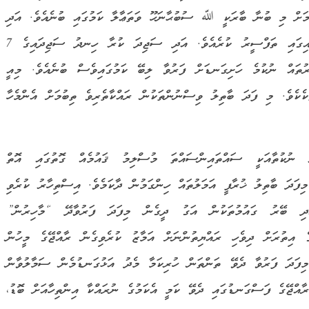
ކަމަށް މި ބުނާ ބާރަކީ ﷲ ސުބުޙާނަހޫ ވަތަޢާލާ ކަމުގައި ބުނެއެވެ. އަދި
އެ އިލާހުގެ އިސްމުފުޅު ތަކުން “النور” އެ މާނައިގައި ތަފްސީރު ކުރެއެވެ. އަދި ސަޖިދަ ކުރާ ހިނދު ސަޖިދައިގެ 7
ުތައް ނުކުމެ ހަށިގަނޑަށް ފަރުވާ ލިބޭ ކަމުގައިވެސް ބުނެއެވެ. މިއީ
ކެވެ. މި ފަދަ ބާތިލު ވިސްނުންތަކުން ރައްކާތެރިވެ ތިބުމަށް އެންމެހާ
ރި ނުކުތާއަކީ ސައްތައިންސައްތަ މުސްލިމު ޤައުމެއް ގޮތުގައި އޮތް
މިފަދަ ބާތިލު ޚުރާފީ އަމަލުތައް ހިންގަމުން ދާކަމެވެ. އިސްތިހާރު ކުރެވި
ދި ބޭރު ގައުމުތަކުން އަގު ދީގެން މިފަދަ ފަރުވާދޭ “މާހިރުން”
ިތުރަށް ދިވެހި ރައްޔިތުންނަށް އަމާޒު ކުރެވިގެން ރާއްޖޭގެ މީހުން
 މިފަދަ ފަރުވާ ދެވޭ ތަންތަން ހުރިކަމާ މެދު އަޅުގަނޑުމެން ސަމާލުވާން
ރާއްޖޭގެ ފަސްގަނޑުގައި ދެވޭ ކަމީ އެކަމުގެ ނުރައްކާ އިންތިހާއަށް ބޮޑު،