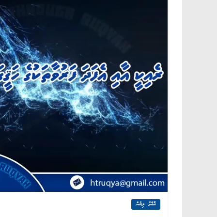
އާއްމު ލިޔުން