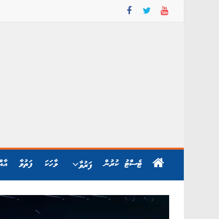
Skip
to
content
ޓެސްޓު ކުރުން
ވާހަކަ
ފަތުވާ
އާއ
ފަރުވާ