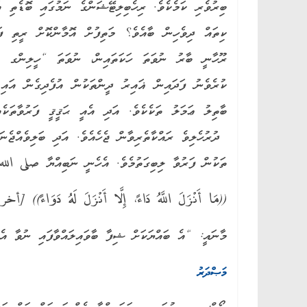
ބިރުވެރި ކަމެކެވެ. ރިހެބިލިޓޭޝަންގެ ނަމުގައި ބޮޑެތި އ
ކިތައް ދިވެހިން ބާއެވެ؟ މަތިފުށް އޮމާންކޮށް ރީތި ފަ
ރޫހާނީ ބާރު ނުވަތަ ހަކަތައިން، ނުވަތަ “ހީލިންގ އ
ކުރެވެނު ފަދައިން ޣައިރު ދީންތަކުން އުފެދިގެން އައި،
ބާތިލު ޢަމަލު ތަކެކެވެ. އަދި އެއީ ޙަޤީޤީ ފަރުވާތަކެ
ދުރުހެލިވެ ރައްކާތެރިވާން ޖެހެއެވެ. އަދި ބަލިވެއްޖެނަ
ތަކުން ފަރުވާ ލިބިގަތުމެވެ. އެހެނީ ނަބިއްޔާ صلى ال
((مَا أَنْزَلَ اللَّهُ دَاءً، إِلَّا أَنْزَلَ لَهُ دَو
މާނައީ: “އެ ބައްޔަކަށް ޝިފާ ބާވައިލައްވާފައި ނުވާ އެ
މަޞްދަރު