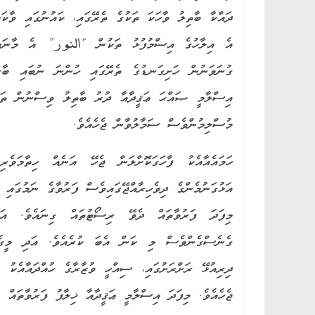
ދައްކާ ބާތިލު ވާހަކަ ތަކުގެ ތެރޭގައި، ކައުނުގައި ވާ
ގުނަވަނުން ހަށިގަނޑުގެ ތެރޭގައި ހުންނަ ނުބައި ބާރ
އިސްލާމީ ޞައްޙަ ޢަޤީދާއާ ދުރު ބާތިލު ވިސްނުން ތަކެ
މުސްލިމުންވެސް ސަމާލުވާން ޖެހެއެވެ.
ހަމައެއާއެކު ފާހަގަކޮށްލަން ޖެހޭ އަނެއް ހިތާމަވެ
އަޅުގަނުމެންގެ ދިވެހިރާއްޖޭގައިވެސް ފަރުވާގެ ނަމުގައި 
މިފަދަ ފަރުވާތައް ދެވޭ ރިސޯޓުތައް ގިނައެވެ. އަ
ގެނެސްގެންވެސް މި ކަން އެބަ ކުރެއެވެ. އަދި މީގެ އ
ދިރިއުޅޭ ރަށްރަށުގައި، ސިއްހީ ވުޒާރާގެ ހުއްދައާއެކު
ޖެހެއެވެ. މިފަދަ އިސްލާމީ ޢަޤީދާއާ ޚިލާފު ފަރުވާތައް 