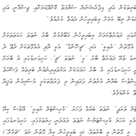
ލިތަކުން އަދި ޑިޕްރެޝަނުން ސަލާމަތް ކޮށްދޭކަމަށާއި ޖިސްމާނީ އަދި
ަން ލިބޭ ކަމަށް މިބައިމީހުން ދައުވާ ކުރެއެވެ.”
ައި ދައުރުވާކަމަށް މިބައިމީހުން ޤަބޫލުކުރާ ބާރު ނުވަތަ ހަކަތަތަކަށް
. އެގޮތުން “ރެއިކީ” އަދި “ޗީ-ހޮންގް” އަކީ ދާދި އެއްގޮތަކަށް ދެވޭ ދެ
ގަނޑު ތެރޭ ދައުރުވާ ބާރު “ކީ” ނުވަތަ “ޗީ”، ހަށިގަނޑުގައި އެ ބާރަށް
 ހަށިގަނޑުގައި އެ ބާރު ހަމައަކަށް އަޅުވައިދިނުމުން ބަލިތައް ފަސޭހަވެ
ުރިންވެސް ބަޔާން ކުރެވުނު ފަދައިން މި ފަރުވާތަކަކީ މުސްލިމުން ޢަޤީދާ
ާ ކަންކަމެވެ.
ަލް ތެރަޕީ” ނުވަތަ ބައެއް ފަހަރު “ކްރިސްޓަލް ރެއިކީ” އޭވެސް ކިޔޭ
ކި ކަހަލަ ކްރިސްޓަލްސް ނުވަތަ މައުދަނީ ހިލަތަކުގައި، ހަށިގަނޑުގައި
ވެ. މި ގޮތުން މި ބާރުތައް، (މި ބައިމީހުން ކިޔާ ގޮތުން ނަމަ “ޗަކްރާ”)