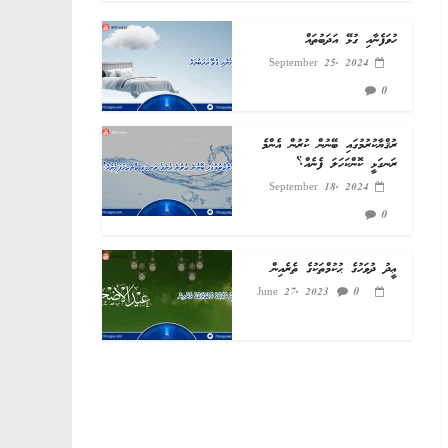
ހުވަފެނާއި ގުޅޭ އަދަބުތައް
September 25, 2024
0
ރުޤްޔާކުރުމުގައި ބޭނުން ކުރުން އެންމެ
ރަނގަޅީ ކޮންކަހަލަ ފެނެއް؟
September 18, 2024
0
ޢީދު ދުވަހުގެ ޙުކުމްތަކުގެ ތެރެއިން
0
June 27, 2023