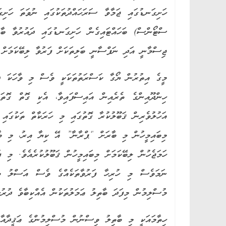
ހަށިގަނޑުގައި ޖަމާވާ ސަރަހައްދުތަކުގައި ނުވަތަ ހަށި
ސްޓޯންސް) ބަހައްޓައިގެން ހަށިގަނޑުގައި ދައުރުވާ ބާރ
ޖިސްމާނީ އަދި ނަފްސާނީ ބަލިތަކަށް ފަރުވާ ލިބޭކަމަށް ބ
މީގެ އިތުރުން ޔޯގާ ކަސްރަތުތަކަކީ ވެސް މި ވާހަކަ ދެކ
ހިންދޫއިންގެ ތެރެއިން އައިސްފައިވާ، އެކި ގޮތް ގޮތަ
އަހުލުވެރިން ޤަބޫލުކުރާ ގޮތުގައި މި ހަރަކާތް ތަކުގައި
މިބައިމީހުން މި ބާރަށް “ޕްރާނާ” އޭ ކިޔާ އިރު، މި ބާރު
ހަމަޖެހުން ލިބޭކަމަށް މިބައިމީހުން ޤަބޫލުކުރެއެވެ. މި 
ނަމަވެސް މި ހުރިހާ ފަރުވާތަކެއްގެ ވެސް އަސްލު ބިނާ
މުސްލިމުން މިފަދަ ބާތިލު ޢަމަލުތަކުން އެއްކިބާވެ ދުރުހެ
ހިތާމައަކީ މި ބާތިލު ވިސްނުން މުސްލިމުންގެ ޢަޤީދާއާ