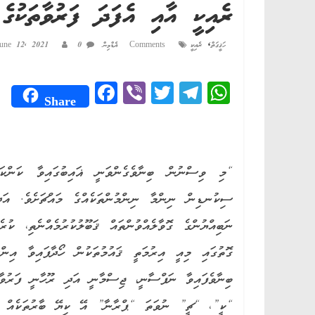
ރެއިކީ އާއި އެފަދަ ފަރުވާތަކުގެ ހަޤީގަތ
,
ހަޤީގަތް
ރެއިކީ
0 Comments
އެޑްމިން
une 12, 2021
Fa
Vi
T
Te
W
Share
ce
be
wi
le
ha
bo
r
tte
gr
ts
ok
r
a
A
“މި ވިސްނުން ބިނާވެގެންވަނީ ޣައިބުގައިވާ ކަންކަމަ
m
pp
ސިކުނޑިން ނިންމާ ނިންމުންތަކެއްގެ މައްޗަށެވެ. އަދި
ނަބިއްޔުންގެ ގޮވާލެއްވުންތައް ޤަބޫލުކުރުމެއްނެތި، 
ގޮތުގައި މިއީ އިރުމަތީ ޤައުމުތަކުން ހޯދާފައިވާ އިނ
ބިނާވެފައިވާ ނަފްސާނީ، ޖިސްމާނީ އަދި ރޫހާނީ ފަރުވާއ
“ކީ”، “ޗީ” ނުވަތަ “ޕްރާނާ” އޭ ކިޔޭ ބާރުތަކެއް ކައު