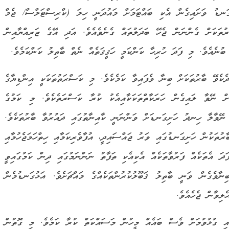
ގަނޑު ވަށައިގެން އެކި ބައްޓަމަށް މައުދަނީ ހިލަ (ކްރިސްޓަލްސް/ ޖެމް
ުތަކަށް ގެންނަން ޖެހޭ ބަދަލުތައް ގެނެވެއެވެ. އަދި އޭގެ ޒަރިއްޔާއިން
ުނެއެވެ. މި ފަދަ ހުރިހާ ކަންކަމީ ހަޤީޤަތެއް ނެތް ބާތިލު ކަންކަމެވެ.
ެވޭ ބާރުތަކަށް ބިނާ ވެފައިވާ ކަމެކެވެ. މި ކަސްރަތުތަކަކީ އިންޑިޔާގެ
ށް ނޭވާ ލައިގެން ހަރަކާތްތަކަކާއިއެކު ކުރާ ކަސްރަތެކެވެ. މި ކަމުގެ
 ނޭވާލާ ހިނދު ހަށިގަނޑަށް ވަންނަނީ ކާއިނާތުގައި ދައުރުވާ ބާރުތަކެވެ.
ތަކުން ހަށިގަނޑުގައި ވަރު ޖައްސައިދީ، އުފާވެރިކަމާއި ހިތްހަމަޖެހުމާއި
ފަދަ އެތަކެއް ފަރުވާތަކެއް އެކިއެކި ތަފާތު ނަންނަމުގައި ދިން ކަމުގައިވީ
ވެގެން ވަނީ ބާތިލު ޤަބޫލުކުރުންތަކެއްގެ މައްޗަށެވެ. އަޅުގަނޑުމެން
ލިވާން ޖެހެއެވެ.
އި ގުޅުވުމަށް ވެސް ބައެއް މީހުން މަސައްކަތް ކުރާ ކަމެވެ. މި ގޮތުން