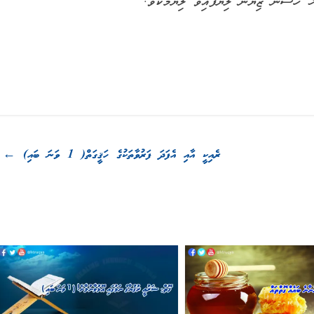
ް ހަސަން ޒިޔާން ލިޔެފައިވާ ލިޔުމެކެވެ.
ރެއިކީ އާއި އެފަދަ ފަރުވާތަކުގެ ހަޤީގަތް( 1 ވަނަ ބައި)
←