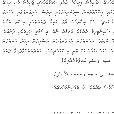
ަގުތައް ނަގައިގެން މިހިންގާ ޚުރާފީ އަމަލުތަކުގައި ޖެހިގެން ދާނީ ކިތައް
ށުވި އިބާރާތްތަކުން ސިފަކުރިކަމުގައި ވިޔަސް، ހަށިގަނޑުގައި އެކުލެވޭ
ެނަރޖީ” އަށް ބިނާވެގެން ދެވޭ ހުރިހާ ފަރުވާތަކަކީ އިސްވެ ބަޔާން
 ސައިންޓިފިކް ހެއްކެއް ދަލީލެއް ނެތް، އިސްލާމީ ޢަޤީދާއާއި ފުށުއަރާ،
އް ނޫނެވެ. އެހެންކަމުން އަޅުގަނޑުމެން މުސްލިމުން މިފަދަ ކަންކަމުން
މަ އަޅުގަނޑުމެންނަށް އޮތީ އިސްލާމްދީނުގައި ހުއްދަކުރައްވާފައިވާ ފަރުވާ
له عليه وسلم ޙަދީޘްކުރެއްވިއެވެ.
َاءً)) [أخرجه ابن ماجه وصححه الألباني]
އްވެސް ބައްޔެއް ﷲ ބާވައިނުލައްވައެވެ.”