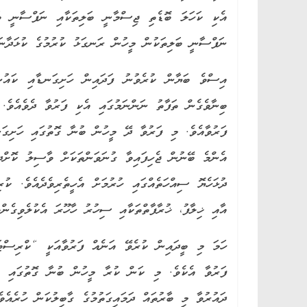
އެކި ކަހަލަ ބޮޑެތި ޖިސްމާނީ ބަލިތަކާއި ނަފްސާނީ ބަ
ނަފްސާނީ ބަލިތަކުން މީހުން ރަނގަޅު ކުރުމުގެ ކުޅަދާނަކ
އިސްވެ ބަޔާން ކުރެވުނު ފަދައިން ހަށިގަނޑާއި ކައުނުގ
ބިނާވެގެން ތަފާތު ނަންނަމުގައި އެކި ފަރުވާ ދެވެއެވެ
ފަރުވާއެވެ. މި ފަރުވާ ދޭ މީހުން ބުނާ ގޮތުގައި ހަށި
އެންމެ ބޭނުން ޖެހިފައިވާ ގުނަވަންތަކަށް ވާސިލު ކޮށްދީ
ދުޅަހެޔޮ ސިއްހަތެއްގައި ހުރުމަށް އެހީތެރިވެދެއެވެ. ކ
އާއި ޚިލާފު، ޚުރާފާތްތަކާއި ސިހުރު ހާހޫރަ އެކުލެވިގެންވ
ހަމަ މި ބީދައިން ކުރެވޭ އަނެއް ފަރުވާއަކީ “ކްރިސްޓ
ފަރުވާ އެކެވެ. މި ކަން ކުރާ މީހުން ބުނާ ގޮތުގައި އެ
ދައުރުވާ މި ބާރުތައް ދަމައިގަތުމުގެ ގާބިލުކަން ހުރެއެ