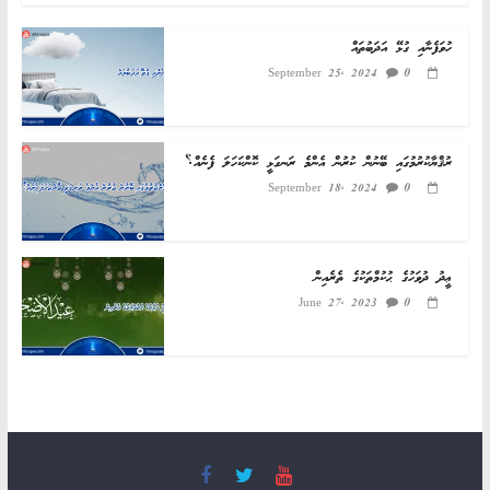
ހުވަފެނާއި ގުޅޭ އަދަބުތައް
0
September 25, 2024
ރުޤްޔާކުރުމުގައި ބޭނުން ކުރުން އެންމެ ރަނގަޅީ ކޮންކަހަލަ ފެނެއް؟
0
September 18, 2024
ޢީދު ދުވަހުގެ ޙުކުމްތަކުގެ ތެރެއިން
0
June 27, 2023