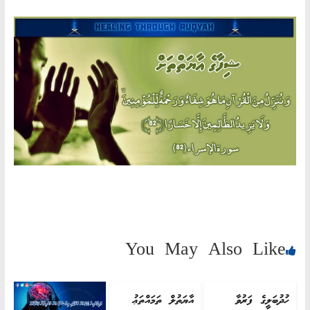
AN
ND
AH"
You May Also Like
ހުދުބަލީގެ ފަރުވާ
އާޔަތުލް ތަމައްތަޢު