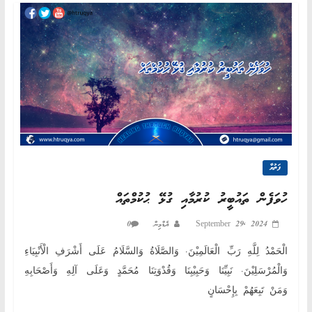
ފަތުވާ
ހުވަފެން ތައުބީރު ކުރުމާއި ގުޅޭ ޙުކުމްތައް
0
އެޑްމިން
September 29, 2024
الْحَمْدُ لِلَّهِ رَبِّ الْعَالَمِيْنَ. وَالصَّلَاةُ وَالسَّلَامُ عَلَى أَشْرَفِ الْأَنْبِيَاءِ
وَالْمُرْسَلِيْنَ. نَبِيِّنَا وَحَبِيْبِنَا وَقُدْوَتِنَا مُحَمَّدٍ وَعَلَى آلِهِ وَأَصْحَابِهِ
وَمَنْ تَبِعَهُمْ بِإِحْسَانٍ