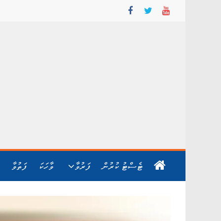
Skip
to
content
ޓެސްޓު ކުރުން
ފަރުވާ
ވާހަކަ
ފަތުވާ