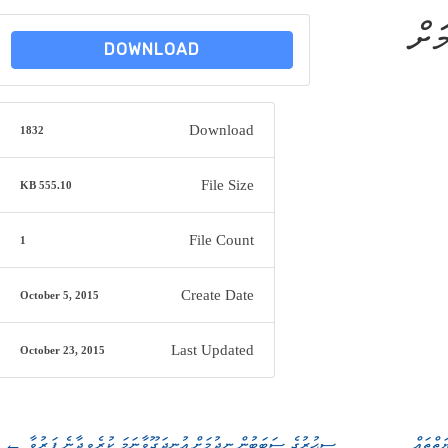
ަށް
DOWNLOAD
Download
1832
File Size
555.10 KB
File Count
1
Create Date
October 5, 2015
Last Updated
October 23, 2015
←
ސިޙުރުގެ ސަބަބުން ނިދުމަށް އުނދަގޫވާނަމަ ކުރެވިދާނެ ފަރުވާ