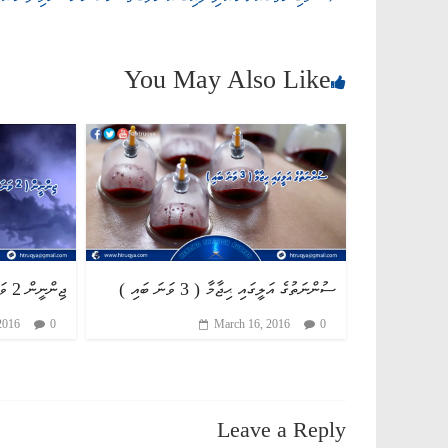
You May Also Like
ސުންނަތުގެ އަލީގައި ޙިޖާމާ ( 3 ވަނަ ބައި )
ޖިންނީން 2 ވަނަ ބައި
2016
0
March 16, 2016
0
Leave a Reply