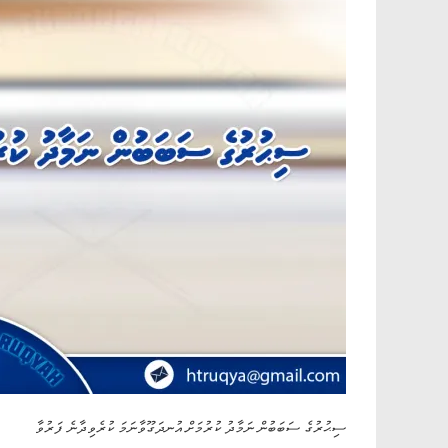
ސިޙުރުގެ ސަބަބުން ނަމާދު ކުރުމަށް އުނދަގޫވާނަމަ ކުރެވިދާނެ ފަރުވާ