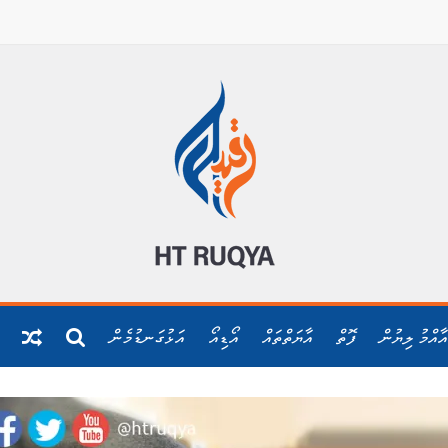
އާއްމު ލިޔުން
ފޮތް
އާޔަތްތައް
އޯޑިއޯ
އަޅުގަނޑުމެން