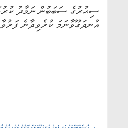
ސިޙުރުގެ ސަބަބުން ނަމާދު ކުރުމ
އުނދަގޫވާނަމަ ކުރެވިދާނެ ފަރުވާ
ވާގިނެތޭބައްޔަށް އަދި ފައިގެ އުނދަގޫތަކަށް ބޭނުން ކުރެވިދާނެ އާޔަތްތައް
→