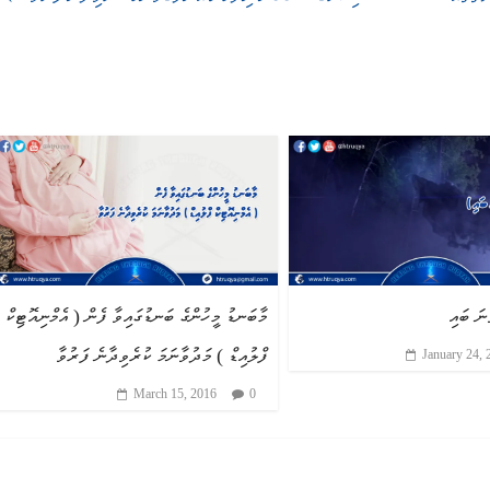
މާބަނޑު މީހުންގެ ބަނޑުގައިވާ ފެން ( އެމްނިއޮޓިކް
ފްލުއިޑް ) މަދުވާނަމަ ކުރެވިދާނެ ފަރުވާ
January 24, 
March 15, 2016
0