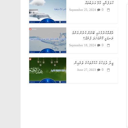
ހުވަފެނާއި ގުޅޭ އަދަބުތައް
0
September 25, 2024
ރުޤްޔާކުރުމުގައި ބޭނުން ކުރުން އެންމެ
ރަނގަޅީ ކޮންކަހަލަ ފެނެއް؟
0
September 18, 2024
ޢީދު ދުވަހުގެ ޙުކުމްތަކުގެ ތެރެއިން
0
June 27, 2023