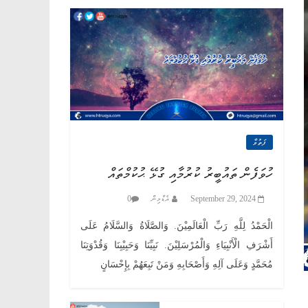
AND
SUNNAH"
ފަތުވާ
ހުވަފެން ތައުބީރު ކުރުމާއި ގުޅޭ ޙުކުމްތައް
0
އެޑްމިން
September 29, 2024
الْحَمْدُ لِلَّهِ رَبِّ الْعَالَمِيْنَ. وَالصَّلَاةُ وَالسَّلَامُ عَلَى
أَشْرَفِ الْأَنْبِيَاءِ وَالْمُرْسَلِيْنَ. نَبِيِّنَا وَحَبِيْبِنَا وَقُدْوَتِنَا
مُحَمَّدٍ وَعَلَى آلِهِ وَأَصْحَابِهِ وَمَنْ تَبِعَهُمْ بِإِحْسَانٍ