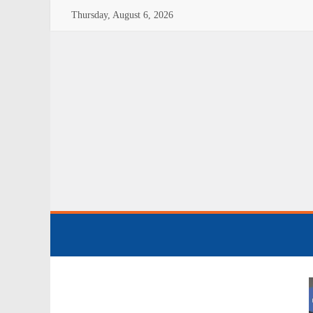
Thursday, August 6, 2026
aling
rough
Ruqya
"THE
ULTIMATE
CURE
FROM
QURAN